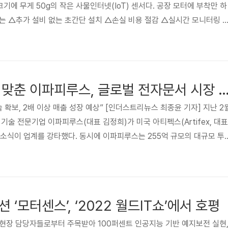
㎝ 크기에 무게 50g의 작은 사물인터넷(IoT) 센서다. 공장 모터에 부착만 하
는 △추가 설비 없는 초간단 설치 △손실 비용 절감 △실시간 모니터링 
방 등 특장점을 갖췄다. 이를 통해 현장의 값비싼 외산 예측정비 솔루션
적 정보를 제공한다. 기사 전문은 아래 링크에서 확인하실 수 있습니다. h
m/20220429000151 K-강소기업, '스마트팩토리 전환' 이끈다 강소기업이 
 솔루션이 시장에서 주목받고 있다. 제조 ..
마지막 퍼즐 조각 맞춘 이파피루스, 글로벌 전자문서 시장
 확보, 2배 이상 매출 성장 예상” [인더스트리뉴스 최종윤 기자] 지난 2
기술 전문기업 이파피루스(대표 김정희)가 미국 아티펙스(Artifex, 대표
소식이 업계를 강타했다. 동시에 이파피루스는 255억 규모의 대규모 투
년간 국내 전자문서 시장에서 리더 자리를 지켜온 이파피루스가 본격 글로
. 대규모 투자유치로 기술력 및 성장가능성 입증과 동시에 미국 아티펙스
 가져갔다. 이미 성장궤도에 올라서 있던 이파피루스의 이번 선택은 의미
의 전자문서 제품은 지난 6~7년간 국내 공공시장에서 1위 자리를..
 ‘모터센스’, ‘2022 월드IT쇼’에서 호평
현장 담당자들로부터 주목받아 100퍼센트 인공지능 기반 예지보전 실현