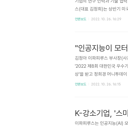
기업의 연구 인력과 기술 협력
스(대표 김정희)는 상반기 미
붙었고 이에 글로벌 전자문서 
언론보도
2022. 10. 26. 16:29
혔다. 김정희 이파피루스 대표
야에서 독보적인 기술력을 자랑
그림을 그려 왔던 전자문서 클
"인공지능이 모터 
기사 전..
김정아 이파피루스 부사장(사
'2022 제8회 대한민국 우수
상'을 받고 정희경 머니투데이
유치한 전자문서 전문기업이다.
언론보도
2022. 10. 26. 16:15
보전 솔루션 '모터센스'를 시장에
센스'를 도입했으며 산업 현장에서
성과를 올리고 있다"면서 "기술
K-강소기업, '스
이파피루스는 인공지능(AI) 