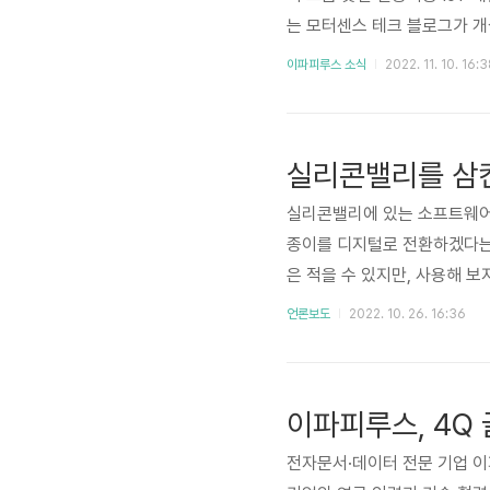
는 모터센스 테크 블로그가 개
와 모터센스만의 고장 예측 
이파피루스 소식
2022. 11. 10. 16:
모터센스의 이모저모 지금 모터센
실리콘밸리를 삼킨
실리콘밸리에 있는 소프트웨어 
종이를 디지털로 전환하겠다는 뜻
은 적을 수 있지만, 사용해 
글, MS워드, JPG파일 등
언론보도
2022. 10. 26. 16:36
PDF 전환 기술은 듣기엔 간
야하고 대용량 파일을 업로드 할
히 이파피루스는 PDF 파일을 
전자문서·데이터 전문 기업 