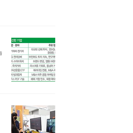
의
는
활
께
을
들
펙
상
션