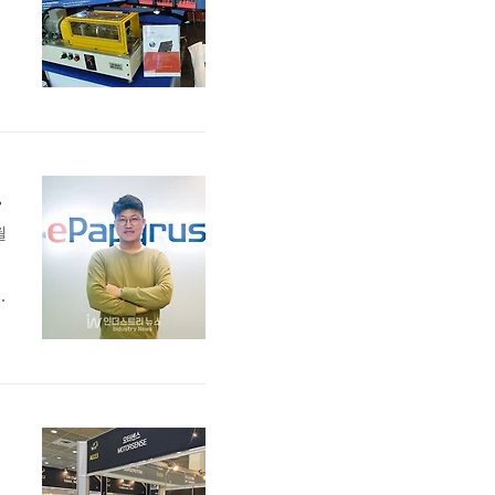
서
을
t
개
 판 바꾼다
월
자
벌
사
,