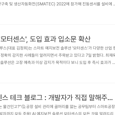
축 및 생산자동화전(SMATEC) 2022에 참가해 진동센서를 설비에 
품을 소개했다. 이 회사 관계자는 “모터에 IoT 진동센서를 부착하면, 데
하고, 인공지능(AI)이 이를 분석해 고장 예측일을 사전에 알려주는 솔루
 팬, 감속기, 베어링 등 다양한 기계와 부품에 적용이 가능하다고 말했다.
수 있습니다. http://www.kidd.co.kr/news/23..
모터센스', 도입 효과 입소문 확산
루스(대표 김정희)는 스마트 예지보전 솔루션 '모터센스'가 다양한 산업 
 정확히 감지한 사례들이 알려지면서 주목받고 있다고 7일 밝혔다. 최재
솔루션은 고장 예측과 이상 감지가 목적이다 보니 도입 후 즉시 효과가 
 “2020년 모터센스가 정식 출시된 후 지난 2년간 산업 현장에서 성공 
업계 관계자들로부터 신뢰를 받기 시작했다”고 말했다. 모터센스는 지난
 AIoT 국제전시회'에서 총 300여명의 방문객을 끌며 화제성을 입증했다.
받아 협상 진행 중인 기업도 여러 곳이다. 모터센스는 이파피루스가 개발.
[신규오픈] 모터센스 테크 블로그 : 개발자가 직접 말해주는 예지보전의 모든 것!
는 물건인고?"🤔 공장 설비 관리에 골머리를 앓는 공무팀부터 스마트공장
개발자까지 모두 주목! AI 예지보전 솔루션 모터센스의 모든 것을 알려드리