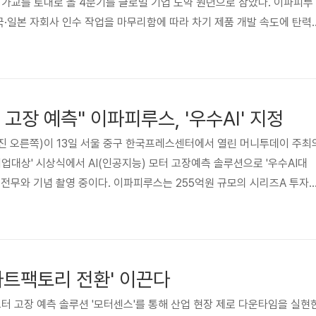
 가교를 토대로 올 4분기를 글로벌 기업 도약 원년으로 삼았다. 이파피루
국·일본 자회사 인수 작업을 마무리함에 따라 차기 제품 개발 속도에 탄력
시장 공략과 기존 제품 업그레이드를 대대적으로 동시 진행한다고 6일 
는 “상반기 미국 아티펙스사와 일본 쿠미나스사 등 양사 모두 전자문서 
하는 데다 글로벌 제품 출시 경험이 풍부하다”면서 “덕분에 작년부터 
라우드 서비스를 드디어 올 하반기 중으로 출시할 수 있게 됐다”고 말했다
고장 예측" 이파피루스, '우수AI' 지정
진 오른쪽)이 13일 서울 중구 한국프레스센터에서 열린 머니투데이 주최
기업대상' 시상식에서 AI(인공지능) 모터 고장예측 솔루션으로 '우수AI대
 전무와 기념 촬영 중이다. 이파피루스는 255억원 규모의 시리즈A 투자
 최근 5년여의 개발 끝에 AI로 산업용 모터 고장을 정확히 예측하는 예
 선보인 바 있다. 이미 LG전자, 한화큐셀, 3M 등 30여개 기업이 '모터
 호평받고 있다. 업체 측은 "'AI 데이터'와 '전자문서', 두 분야에서 모
 고도화를 통해 해외 시장에 대한 점유율 확대를 본..
마트팩토리 전환' 이끈다
모터 고장 예측 솔루션 '모터센스'를 통해 산업 현장 제로 다운타임을 실현