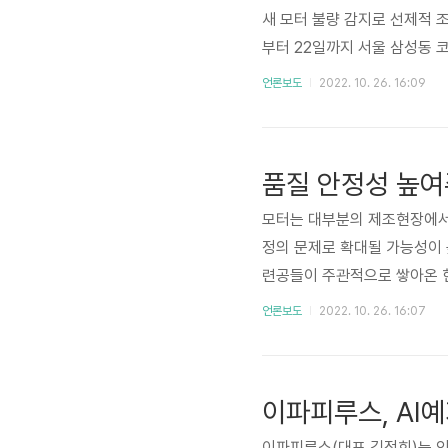
새 모터 불량 감지로 선제적 
부터 22일까지 서울 삼성동 코엑스에
지보전 솔루션 ‘모터센스’를 소
언론보도
2022. 10. 26. 16:09
e)’는 특히 최근 디지털 전
목을 끌었다. 이파피루스 김정
갑작스러운 생산 설비 고장은 
품질 안정성 높여
모터는 대부분의 제조현장에서
정의 문제로 확대될 가능성이 
련공들이 주관적으로 쌓아온 
션이 대체하게 되는 것. ㈜이
언론보도
2022. 10. 26. 16:07
를 수집 및 분석하여 고장 가
물론 모터에 부착된 무선 진동 
이파피루스(대표 김정희)는 인