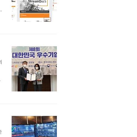
이
밝
분
밑
.
의
를
지
두
한