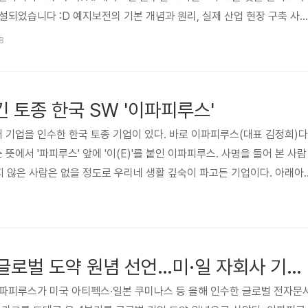
설되었습니다 :D 예지보전의 기본 개념과 원리, 실제 산업 현장 구축 사
노하우까지 제품 개발자가 직접 써서 더욱 생생하고 알찬 스마트 예지보전
38
스 테크 블로그⬇️⬇️⬇️에서 확인하세요!
 토종 한국 SW '이파피루스'
기업을 인수한 한국 토종 기업이 있다. 바로 이파피루스(대표 김정희)다
에서 '파피루스' 앞에 '이(E)'를 붙인 이파피루스. 사명을 들어 본 사람
보지 않은 사람은 없을 정도로 우리네 생활 깊숙이 파고든 기업이다. 아래아
을 PDF 파일로 자유자재로 전환해 주는 것이 이파피루스의 핵심 기술력이다
단해 보인다. 하지만 쉽지 않은 영역이다. 이미지를 오류 없이 글자로 인식
 경우 빠른 속도로 처리를 해야 한다. 또 압축과 보안 역시 중요하다. 특
열지 않아도 웹에서 볼 수 있도록 지원한다. 이런 기술력에..
이파피루스, 4Q 글로벌 도약 원념 선언…미·일 자회사 기술 협력 제품 업그레이드
이파피루스가 미국 아티펙스·일본 쿠미나스 등 올해 인수한 글로벌 전자문