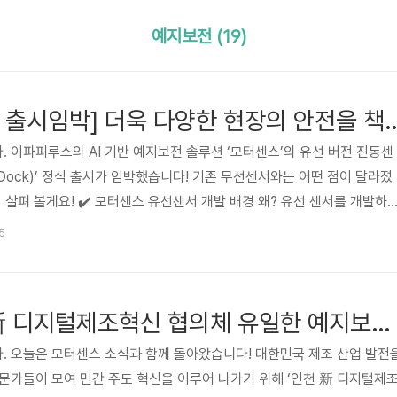
예지보전 (19)
[모터센스 신제품 출시임박] 더욱 다양한 현장의 안전을 책임질
 이파피루스의 AI 기반 예지보전 솔루션 ‘모터센스’의 유선 버전 진동센
& Dock)’ 정식 출시가 임박했습니다! 기존 무선센서와는 어떤 점이 달라졌
 살펴 볼게요! ✔️ 모터센스 유선센서 개발 배경 왜? 유선 센서를 개발하
 진동 센서(Node)는 복잡한 배선 설치 없이 도입할 수 있다는 간단함을
25
왔습니다. 센서가 측정부터 무선 통신(Wi-Fi) 방식을 이용한 데이터 전
, 유사 제품 중에서 전력 사용 효율성이 가장 좋아서 작은 배터리로도 평
 책임져 왔죠. 그러나, 무선 진동 센서를 도입하기 어려운..
모터센스, 인천 新 디지털제조혁신 협의체 유일한 예지보전 솔루션 업체로 합류!
. 오늘은 모터센스 소식과 함께 돌아왔습니다! 대한민국 제조 산업 발전
문가들이 모여 민간 주도 혁신을 이루어 나가기 위해 ‘인천 新 디지털제