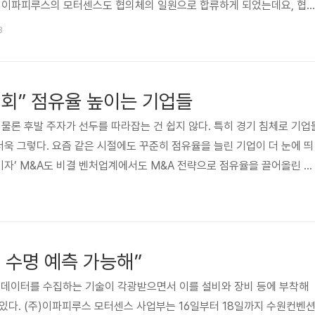
. 이파피루스의 모터센스도 협의체의 일원으로 합류하게 되었는데요, 협
라고 합니다! 모터센스의 AI 기반 모터 고장 예측 기술로 ‘가동 중단 없
3
위해 노력하겠습니다👍 앞으로 디지털 제조환경 구축을 위한 모터센스의 
 ‘4차 산업혁명’을 위하여! ‘4차 산업혁명’이라는 단어는 이제 많은 분
물인터넷(IoT)이나 인공지능(AI) 같은 최첨단 기술과 제조 산업의 결합
회” 점유율 높이는 기업들
 물론 후발 주자가 선두를 따라잡는 건 쉽지 않다. 특히 경기 침체로 기업
더욱 그렇다. 요즘 같은 시절에도 꾸준히 점유율을 늘린 기업이 더 눈에 띄
들이자’ M&A도 비결 벤처업계에서도 M&A 전략으로 점유율을 끌어올린 사
 전문 스타트업 이파피루스는 올해 미국 실리콘밸리 소프트웨어 기업 ‘아티
는 동종 업계 일본 회사인 쿠미나스까지 인수해 단숨에 올해 연결 기준 예
0억원, 내년에는 매출액 350억원, 영업이익 100억원을 내다보는 기업으
링크에서 확인하실 수 있습니다. https://www.mk.c..
 수명 예측 가능해”
해 데이터를 수집하는 기술이 각광받으면서 이를 설비와 장비 등에 부착해
있다. (주)이파피루스 모터센스 사업부는 16일부터 18일까지 수원컨벤