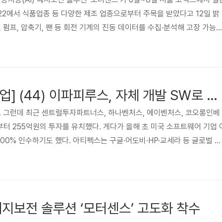
2에서 식품업종 등 다양한 제조 업종으로부터 주목을 받았다고 12일 밝
 펌프, 압축기, 팬 등 회전 기계의 진동 데이터를 수집·분석해 고장 가능
50g 작은 IoT 무선 센서에 배터리와 와이파이를 내장하고 있다. 가동 중
설치가 완료된다. 기사 전문은 아래 링크에서 확인하실 수 있습니다. htt
.com/338 이파피루스, 255억원 투자 유치 성공···글로벌 기업 '점프업' 준비 완
 이파피루스가 255억원 규모 투..
[영업이익 강소기업] (44) 이파피루스, 자체 개발 SW로 대박…글로벌 M&A도
. 그런데 최근 센트럴투자파트너스, 하나벤처스, 에이벤처스, 코오롱인베
부터 255억원의 투자를 유치했다. 게다가 올해 초 미국 소프트웨어 기업 
분을 100% 인수하기도 했다. 아티펙스는 구글·어도비·HP·교세라 등 글로벌 프
스 기업에 전자 문서 소프트웨어 엔진 라이선스를 공급하는 회사다. 국내
1993년에 설립된 유명 글로벌 소프트웨어업체 인수에 성공, 눈길을 끌고
이 회사를 주목한 이유는 여럿이지만 그중에는 빼어난 영업이익률도 있다. 
독보적인 기술력으로 소프트웨어 시장에서 살아남으면서 계속 매출 성장
예지보전 솔루션 ‘모터센스’ 고도화 착수