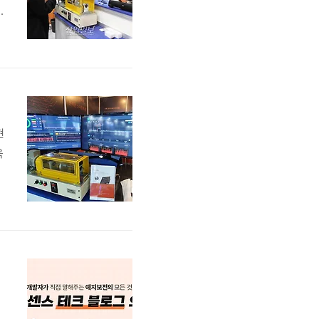
고
이
현
욱
나
사
달
.