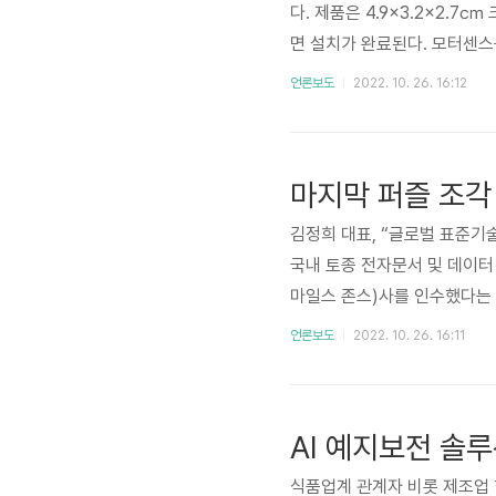
다. 제품은 4.9×3.2×2.7
면 설치가 완료된다. 모터센스
비스 제공 △공장 돌발정지 예
언론보도
2022. 10. 26. 16:12
대체하고 관련 정비를 위한 최
tps://www.etnews.co
발·생산한 스마트팩토리 최적화
김정희 대표, “글로벌 표준기술
국내 토종 전자문서 및 데이터 
마일스 존스)사를 인수했다는 
유치에도 성공했다. 지난 19
언론보도
2022. 10. 26. 16:11
기업으로 몸집을 키우고 있다
인수로 보폭 큰 행보를 동시에
가 적지 않다. 실제 이파피루스
AI 예지보전 솔루션
식품업계 관계자 비롯 제조업 