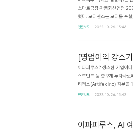
스마트공장·자동화산업전 202
혔다. 모터센스는 모터를 포함,
을 예측하는 솔루션이다. 무게 
언론보도
2022. 10. 26. 15:46
인 모터에 그대로 부착만 하면 
s://epapyrus.tistory
전자 문서 및 데이터 전문 기업
이파피루스? 생소한 기업이다
스트먼트 등 총 9개 투자사로
티펙스(Artifex Inc) 지
린터 제조업체, 클라우드 서비
언론보도
2022. 10. 26. 15:42
중소 소프트웨어 전문 기업이 
있다. IB(금융투자)업계가 
태규 에이벤처스 부사장은 “
이파피루스, AI 
을..