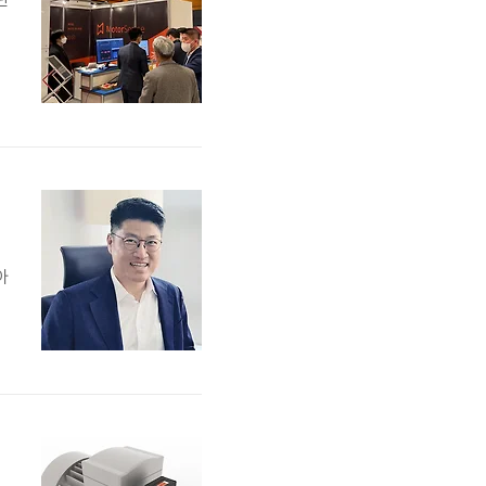
성
p
료
아
김