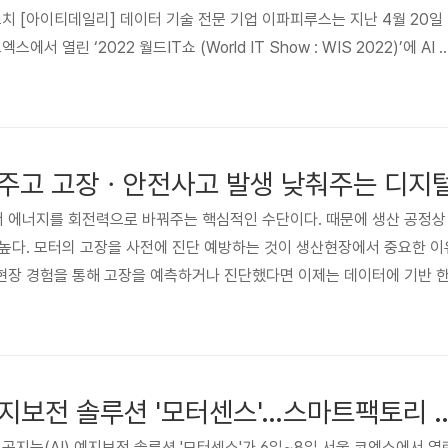
조치 [아이티데일리] 데이터 기술 전문 기업 이파피루스는 지난 4월 20일
서 열린 ‘2022 월드IT쇼 (World IT Show : WIS 2022)’에 AI 
개, 호평을 받았다. 인공지능 예지보전 솔루션 ‘모터센스(MotorSens
환이 화두로 떠오른 식품업계 관계자를 중심으로 제조업 현장 담당자들의 주
희 대표는 “원재료의 맛과 변질, 위생에 특히 민감한 식품 제조에 있어서
치명적”이라며 “’모터센스’는 100퍼센트 인공지능..
주고 고장ㆍ안전사고 발생 낮춰주는 디지
 에너지를 회전력으로 바꿔주는 핵심적인 수단이다. 때문에 생산 공정상 
높다. 모터의 고장을 사전에 진단 예방하는 것이 생산현장에서 중요한 이
현장 경험을 통해 고장을 예측하거나 진단했다면 이제는 데이터에 기반 한
파피루스(대표. 김정희)는 모터를 포함, 펌프, 압축기, 팬 등 생산현장의
능성을 예측하는 솔루션인 ‘모터센스’를 출시했다. 회사에 따르면 출시 전
센서 등이 전하는 데이터를 학습하고 비교,..
이파피루스, AI예지보전 솔루션 '모터센스'…스
공지능(AI) 예지보전 솔루션 '모터센스'가 6일~8일 서울 코엑스에서 열