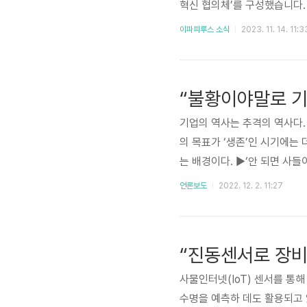
혁신 협의체’를 구성했습니다
체의 유일한 예지보전 솔루션이
이파피루스 소식
2023. 11. 14. 11:3
스마트 제조 현장’을 만들기 
약도 기대해주세요😉 더 원활한
익숙할 것으로 생각됩니다. 사
“불황이야말로 기
..
기업의 역사는 추격의 역사다.
의 목표가 ‘생존’인 시기에는 
는 배경이다. ▶‘안 되면 사
례가 있다. PDF 전환 기술
언론보도
2022. 12. 2. 11:27
스’를 인수한 데 이어 최근에
매출액 260억원, 영업이익 7
로 키워냈다. 기사 전문은 아래 
“진동센서로 장비
사물인터넷(IoT) 센서를 통
수명을 예측하 데도 활용되고 