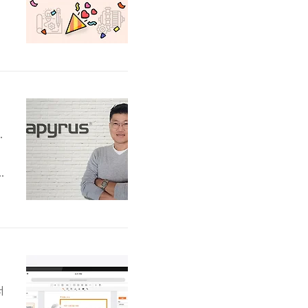
례
과
.
한
.
해
서