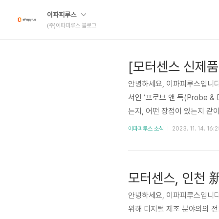
이파피루스
(주)이파피루스 블로그
안녕하세요, 이파피루스입니다.
서인 ‘프로브 앤 독(Probe 
는지, 어떤 장점이 있는지 같이
되었을까요? 🤔 모터센스 무선
이파피루스 소식
2023. 11. 14. 16:
내세워 많은 현장에서 사랑받아 
송까지 알아서 수행하는 데다가
균 3년을 버티며 모터의 안전을
안녕하세요, 이파피루스입니다
위해 디지털 제조 분야의의 전