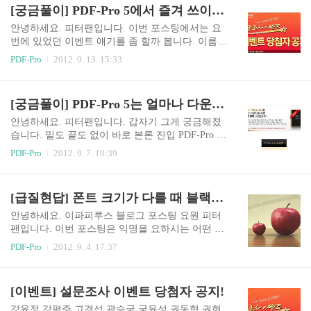
들이 사용하신다니까 이파피루스를 대표하는 누가
[궁금풀이] PDF-Pro 5에서 즐겨 쓰이는 기능은 무엇일까요?
피터팬이 알려드립니다. 하나 - PDF-Pro 프린터를
대표하래? 피터팬의 기분이 아주 삼삼하니 좋습니
확인하세..
다. 그런데 빛이 있으면 그림자도 있는 법인가 봅니
안녕하세요. 피터팬입니다. 이번 포스팅에서는 요
다. 원래 소프트웨어라는 것이 완벽할 수 없는터라
번에 있었던 이벤트 얘기를 좀 할까 봅니다. 이름하
문제들이 조금씩 생기기 마련이고, 자잘한 것들이
여 설문조사 이벤트였고, PDF-Pro에서 가장 즐겨
PDF-Pro
2012. 9. 13. 15:33
야 업데이트를 통해서 고쳐나가면 되지만 때로는
찾는 기능에 대한 설문이었지요. 많은 분들이 참여
개발담당자들의 머리를 아프게 하는 문제들도 가
를 해주셨고, 그 결과를 피터팬이 입수 했습니다.
끔 등장해 자극을 줍니다. 이번 포스팅은 PDF-Pro
피터팬이 블로그 이벤트 담당자 아니냐구요? 어허
[궁금풀이] PDF-Pro 5는 얼마나 다운로드 됐을까?
5 설치 시 멈춤 현상의 해결법에 관한 얘기입니다.
~ 다시 한번 잘 새겨두시기 바랍니다. 피터팬은 이
혹시 이 문제로 고생..
파피루스 블로그 포스팅 에이전트입니다. 피터팬
안녕하세요. 피터팬입니다. 갑자기 그게 궁금해졌
은 어디까지나 포스팅 전문이고, 이벤트 같은 대외
습니다. 밑도 끝도 없이 바로 본론 진입 PDF-Pro 5
행사는 이파피루스 모부서에서 맡고 있습지요. 중
는 지금까지 얼마나 다운로드 되었을까? 분명히,
PDF-Pro
2012. 9. 7. 10:39
요한 거에서는 빠진다는 얘기네? 다시 처음으로 돌
피터팬이 확신하건데, 적어도 PDF-Pro 5를 쓰시는
아가서, 이벤트 설문 결과를 피터팬이 입수했습니
분들 중에 열네분 정도는 이 사실이 궁금할 것입니
다. 솔직히 피터팬이 너무 궁금했습니다. 궁금하면
다! 열네분... 그래서 피터팬이 동분서주 날뛴한 결
[급질현답] 폰트 크기가 다를 때 블랙마킹 가능?
500원 지금까지 수십만개의 PDF-Pro 가 배포되었
과, 알아내고야 말았던 것입니다. PDF-Pro 5 다운
는데 어떤 기능이 주로 쓰일..
로드를 개시했던 2012년 3월 15일부터 2012년 8월
안녕하세요. 이파피루스 블로그 포스팅 요원 피터
31일까지, 과연 PDF-Pro 5는 몇번의 다운로드를 기
팬입니다. 이번 포스팅은 익명을 요하시는 어떤 분
록했는지 지금부터 피터팬과 같이 보시겠습니다.
께서 블로그를 통해서 질문하신 내용에 대한 답변
PDF-Pro
2012. 9. 4. 17:37
이쪽으로 오시죠. 피터팬 오늘 많이 이상함 자, 다
입니다. PDF-Pro 5의 블랙마킹(Black Marking) 기능
왔습니다. 왜 이러는 걸까요? 뭐 보여드릴 것이 없
을 소개한 포스팅에 은밀하게 질문을 하셨더군요.
어요. PDF-Pro 5의 다운로드를 담당하고 관리하는
(블랙마킹 관련 포스팅은 여기입니다 http://epapyru
[이벤트] 설문조사 이벤트 당첨자 공지!
특별요원에게 얼마나 다운로드 되..
s.tistory.com/107) 비밀댓글이라 질문하신 분의 신
상공개는 할 수 없습니다. 댓글 등록하실 때 쓴 이
강윤정 강평주 고경섭 곽승국 국윤성 권동혁 권현