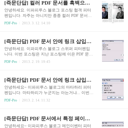
[즉문단답] 컬러 PDF 문서를 흑백으로 바꾸는 법
DF-Pro 5 설치 파일을 다운로드 할 때 제품등록키
메일로 발송됩니다.메일함을 뒤져서 추억의 메일
안녕하세요. 이파피루스 블로그 포스팅 협객 피터
을 찾아 제품등록키를 확인하면 되겠지만, 메일을
펜입니다. 자주는 아니지만 종종 컬러 PDF 문서를
지웠으면 나도 모름 방법이 없지요.그래서 다시 이
흑백으로 바꾸고 싶어하는 분들이 있더군요. 아쉽
PDF-Pro
2013. 3. 12. 14:10
파피루스 홈페이지에서 설치 파일과 제품등록키를
게도 PDF-Pro에 컬러 문서를 흑백으로 바꾸는 기
받는 분들이 계시답니다.이에 안타까움을 느낀 피
능은 없습니다. 하지만 약간의 편법을 쓰면 비슷한
터펜이 예전에 받았던 제품등록키를 확인하는 방
효과를 볼 수는 있습니다. 일종의 야매 이번 포스팅
[즉문단답] PDF 문서 안에 링크 삽입하기 2
법을 알려드립니다. 사실 피터펜이 소개할 방법은
에서는 그 방법을 알려드릴까 합니다. 방법을 간단
이파피루스 홈페이지에서 이미..
하게 설명하면, PDF 문서를 PDF-Pro 프린터로 인
안녕하세요. 이파피루스 블로그 스위퍼 피터펜입
쇄할 때 흑백으로 인쇄를 하는 겁니다. PDF 문서는
니다. 이번 포스팅은 지난 포스팅에 이은 PDF 문서
가상 인쇄로 만들어지기 때문에 인쇄라는 말이 PD
안에 링크 삽입하기 2 입니다. 지난번 포스팅을 보
PDF-Pro
2013. 2. 19. 19:45
F로 변환, PDF 생성과 같은 의미입니다. PDF 문서
니 링크 형태에 대한 고찰 설명이 너무 간단한 것
를 흑백으로 다시 한번 변환한다는 것으로 이해하
같아서 약간 보충을 하려합니다. 지난 포스팅이 무
시면 될 것 같습니다. 실제로 한번 흑백효과를 줘보
엇인지 모르시는 분들은 PDF 문서 안에 링크 삽입
[즉문단답] PDF 문서 안에 링크 삽입하기
겠습니다. 먼저 흑백 효과를 적용할 문서를 PDF-Pr
하기를 보시면 되고, 지난 포스팅의 내용이 오롯하
o ..
게 기억이 나는 영특한 분들은 바로 시작하시면 되
안녕하세요~ 이파피루스 블로그의 마타하리 피터
겠습니다. 지난번 포스팅에서 말씀드렸듯이, 링크
펜입니다. 마타하리가 누군지는 아는거냐... 이번
는 사네가지 형태로 걸 수 있습니다. 첫번째인 페이
포스팅은 피터펜이 흥겨워하는 즉문즉답 시간입니
PDF-Pro
2013. 2. 14. 11:32
지로 이동부터 알아봅니다. 페이지로 이동은 글자
다. 냐하하~ 흥겨워라~ 오늘 즉문즉답에서는 PDF
그대로 해당 PDF 문서의 특정 페이지를 링크하는
문서에 링크를 삽입하는 방법에 대해 알아보겠습
것입니다. 링크를 클릭하면 특정 페이지로 이동하
니다. PDF-Pro 5의 링크 삽입은 사네가지 형태를
[즉문단답] PDF 문서에서 특정 페이지 추출하기
는 꽃거지요. 페이지 이동을 선택하면 위와 같은 창
제공합니다. 1. 페이지 링크 - 해당 PDF 문서의 특
이 뜹니다. 페이지 번호라고..
정 페이지로 이동 2. 파일 링크 - 해당 PDF 문서가
안녕하세요~ 이파피루스 블로그 메인이벤터 피터