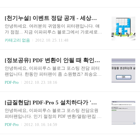
고 알듯 모를 듯 한 분도 있을 겁니다. 간단하게 말
해 PDF 파일을 다른 형식의 파일로 변환하는 것을
뜻하는 업계 용어입니다. 솔직히 역변환이라는 말
[천기누설] 이벤트 정답 공개 - 세상의 중심에서 정답을 외치다!
쓰는 사람 잘 없긴 합니다. ㅎㅎ 이번 포스팅 말머
리가 [..
안녕하세요. 여러분의 귀염둥이 피터팬입니다. 얘
가 점점... 지금 이파피루스 블로그에서 가로세로
낱말퍼즐 이벤트가 진행중입니다. 피터팬은 아무
카테고리 없음
2012. 10. 25. 11:48
리 포스팅을 해도 댓글 하나 달리기가 가뭄에 콩나
듯 하는 판국인데, 이벤트만 하면 이건 뭐 풍물시장
저리갈 정도로 붐비는군요. 피터팬은 말이죠, 가식
[정보공유] PDF 변환이 안될 때 확인해야 할 것 두 가지
같은 거 모릅니다. 싫으면 싫다, 좋으면 싫다라고
확실하게 얘기할 줄 아는 그런 반전 있는 사람입니
안녕하세요, 이파피루스 블로그 포스팅 전담 피터
다. 이벤트가 잘 되는 것을 보니 배가 아픕니다. 솔
팬입니다. 한동안 피터팬이 좀 소원했죠? 죄송요.
직하네... 그렇다고 이벤트 망해라~라고 할 수는 없
뭐~지? 이 거두절미한 사과는? 피터팬도 사람인데
PDF-Pro
2012. 10. 23. 18:16
지요. 알아요. 피터팬은 하고도 남는다는 걸... 피터
사람이었어? 가끔은 글빨이 안나올 때도 있는 것
팬도 이파피루스에 몸담고 있으니 이벤트의 무운
아니겠습니까? 같은 하늘아래 살아 숨쉬는 동반자
을 빌어줘야함이 옳은 줄 아뢰오 압니다. 그래서 피
입장에서 너그러이 봐주세요. ^^;; 이번 포스팅은
[급질현답] PDF-Pro 5 설치하다가 '파일 압축을 푸는 중...'에서 멈췄어요~
터팬이 어떻게 하면 이벤트에 도움을 줄 수 있을까
짧지만 피터팬 생각에는 임팩트 있는 내용입니다.
오랜 시간 한 2분 ..
가끔 PDF-Pro 5를 사용하시는 분들께서 전화나 메
안녕하세요, 이파피루스 블로그 포스팅 전담요원
일, 홈페이지 게시판을 통해 PDF-Pro 5에 관한 문
피터팬입니다. 인기 절정의 PDF 변환/열람/편집 소
의를 하시는데, 변환이 안된다는 분들이 계시더군
프트웨어 PDF-Pro 5의 인기가 식을 줄을 모르고 있
PDF-Pro
2012. 10. 16. 14:59
요. 사람이 만든 프로그램이니까 그럴 때도 있지 않
습니다. 앗 뜨거~ 평일 1천여회가 넘는 다운로드
겠습니까? 그놈에 사람 타령 이번 포스팅에서는 P
수를 기록하며 분노의 질주를 하고 있네요. 많은 분
DF 변환이 안될 때 일단 확인해야 할 것 두가지를