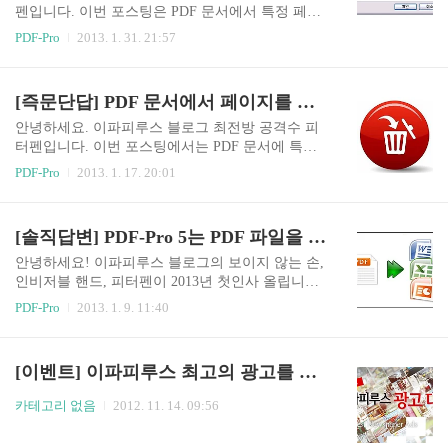
아닌 특정 파일 열기 3. 웹페이지 링크 - 특정 웹페
펜입니다. 이번 포스팅은 PDF 문서에서 특정 페이
이지 열기 4. 다른 PDF 파일 링크 - 해당 PDF 문서
지만 따로 추출하는, 멋진 PDF 편집 방법에 대해
PDF-Pro
2013. 1. 31. 21:57
가 아닌 다른 PDF 문서 열기 링크를 삽입하는 방법
알아봅니다. 대략 피터펜 스타일을 보시면 알겠지
은 다 비슷하고 크게 어렵지도 않습니다. 먼저 PDF
만 간편하고 쉽게 알려드릴테니 잘 보셨다가 요긴
-Pro 5를 실행하고, 링크를 삽입하자 하는 PDF 문
하게 쓰시길 바랍니다. 바로 시작하겠습니다. 먼저,
[즉문단답] PDF 문서에서 페이지를 삭제 하는 방법은?
서를 엽니다. 그리고 메뉴 버튼 중에..
추출할 페이지가 있는 PDF 문서를 PDF-Pro 5로 활
짝 열어주세요. 그런 다음 PDF-Pro 5 프로그램 창
안녕하세요. 이파피루스 블로그 최전방 공격수 피
위에 있는 [문서] 메뉴를 클릭하고, 하위 메뉴 중에
터펜입니다. 이번 포스팅에서는 PDF 문서에 특정
[페이지 추출(E)...]을 클릭합니다. 제 정신으로 정
페이지를 간단하게 삭제하는 방법을 알아보겠습니
PDF-Pro
2013. 1. 17. 20:01
상적으로 했다면 아래 그림과 같은 창이 뜹니다. 뭘
다. 물론 PDF-Pro 5를 이용한 삭제겠지요? 군말 않
하는 창인지 단번에 느낌이 옵니다. 느낌이 안오면
고 바로 설명에 들어갑니다. 먼저 삭제할 페이지가
창에 써 있는 설명글을 읽으시기 바랍니다. 입력란
있는 PDF 문서를 PDF-Pro 5로 엽니다. 문서를 열고
[솔직답변] PDF-Pro 5는 PDF 파일을 워드 파일로 변환 가능?
에 추출할 페이지의 페이지 번호를 사정없이 입력..
나서 화면 왼쪽에 있는 툴 버튼들 중에 가장 위에
있는 버튼을 클릭하세요. 그림에 빨간색으로 피터
안녕하세요! 이파피루스 블로그의 보이지 않는 손,
펜이 표시를 해두었으니 바로 눈에 띌 겁니다. 그러
인비저블 핸드, 피터펜이 2013년 첫인사 올립니다.
면 이렇게 페이지 미리보기 패널이 활성화 됩니다.
형님, 식사하셨슴까! 새로운 한 해를 시작하신 기
PDF-Pro
2013. 1. 9. 11:40
페이지 미리보기 패널에서는 페이지를 미리 볼 수
분은 어떠신가요들? 피터펜은 무덤덤 x 2 하네요.
도 있고, 특정 페이지를 클릭해서 바로 해당 페이지
역시나 구정에 떡국을 먹어야 제대로 한 해를 맞이
로 이동하기도 합니다. 그 외에도 할 수 있는 기능
한 느낌이 리얼페이퍼리스하지요. 잠깐이라도 나
[이벤트] 이파피루스 최고의 광고를 뽑아주신 분께 무릎담요를 드립니다~
이 몇가지 더 있는데 페이지 삭제도 그 중 하나 입
이를 덜 먹으려는 발악이라는 것 인정합니다. T.T
니다. 본..
자, 새해 첫 포스팅인데, 뭘 쓸까 잠깐 고민하다가
카테고리 없음
2012. 11. 14. 09:56
PDF 역변환 얘기가 좀 들리길래 한번 써봅니다. P
DF 역변환이라는 것이 무슨 말인지 아시는 분도 있