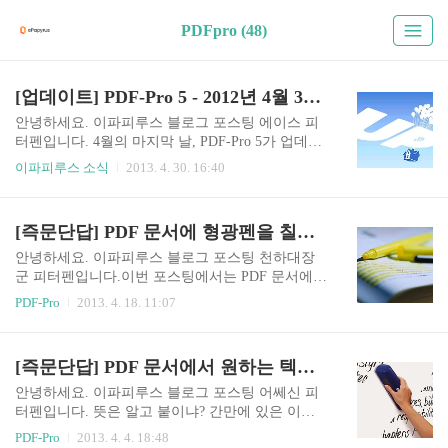
PDFpro (48)
[업데이트] PDF-Pro 5 - 2012년 4월 30일자 업데이트~
안녕하세요. 이파피루스 블로그 포스팅 에이스 피
터펜입니다. 4월의 마지막 날, PDF-Pro 5가 업데이
트를 전격적으로 실시했습니다. 이번 포스팅에서
이파피루스 소식
2013. 4. 30. 16:40
피터펜이 업데이트 내용을 소개하도록 하겠습니
다. 2013년 4월 30일자 PDF-Pro 5의 버전은 5.0.5.13
05 이며, 업데이트 내용은 아래와 같습니다. * 이미
[즉문단답] PDF 문서에 형광펜을 칠해보자
지 변환 기능 추가 * 도형 색채우기 기능 개선 * 편
집할 수 있는 필드 강조 기능 추가 * 주석으로 파일
안녕하세요. 이파피루스 블로그 포스팅 천하대장
을 첨부한 후 첨부파일을 실행하면 파일이 열리지
군 피터펜입니다.이번 포스팅에서는 PDF 문서에
않는 버그 수정 * 블랙마킹으로 표시한 영역의 주
형광펜질을 해보는을 칠하는 방법을 한번 살펴보
PDF-Pro
2013. 4. 18. 11:07
석 속성 설정 메뉴 삭제 중요한 내용은 이미지 변환
겠습니다.다들 익숙하시겠지만, 색조절이나 투명
기능 추가와, 도형 색채우기 기능 개선 정도가 되겠
도 조절 같은 기능까지는 모르는 분들도 있더군요.
네요. 이번에 새로 선보이는 이미지 변환 기능은 P
그 방법을 피터펜이 아주 간단하고 쉽게 알려드립
[즉문단답] PDF 문서에서 원하는 텍스트 없애는 방법
DF 문서의 각 페이지를 이미지로 파일(..
니다. 오른쪽 빨간 상자 안에 있는 버튼이 형광펜
버튼입니다.형광펜 버튼을 클릭하면 툴바에 작은
안녕하세요. 이파피루스 블로그 포스팅 어쎄신 피
버튼이 하나 더 생깁니다.(왼쪽 빨간 상자) 형광펜
터펜입니다. 뜻은 알고 붙이냐? 간만에 있은 이벤
버튼을 클릭하면 나오는 (동그라미가 그려진) 버튼
트에는 다들 좋은 결과 있으셨나요? 피터펜은 또
PDF-Pro
2013. 4. 4. 18:48
을 클릭하면 위의 창이 나옵니다.눈치 채셨겠지만,