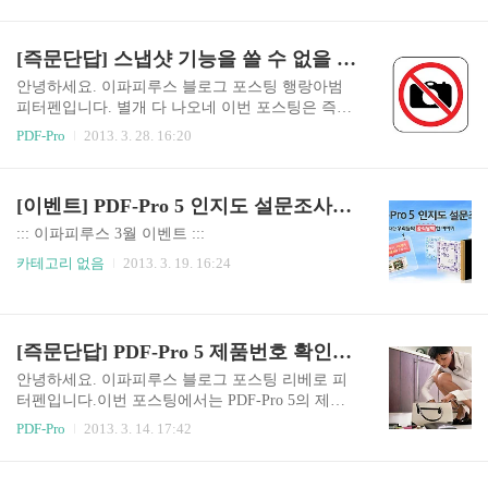
물먹었습니다. 짜고 치는 고스톱 내부자 거래 같은
형광펜의 색을 선택하는 기능입니다.피터펜은 형
거 하고 싶네요. 다음을 기약하며 즉문단답 들어갑
광펜의 표준이라 할 수 있는 밝은 연두색을 선택했
니다. 이번 즉문단답 시간에는 PDF-Pro 5로 PDF 문
[즉문단답] 스냅샷 기능을 쓸 수 없을 때 확인해야 할 것
습니다. 색을 선택하고 PDF 문서에 있는 텍스트를
서에서 원하는 텍스트를 없애는 방법에 대해 알아
형광펜으로 칠해보았습니다.문방구에 파는 형광..
보겠습니다. PDF라는 포맷이 열람에 특화 되어 있
안녕하세요. 이파피루스 블로그 포스팅 행랑아범
기에 편집이 자유롭지 못하다는 것이 단점 중의 단
피터펜입니다. 별개 다 나오네 이번 포스팅은 즉문
점이기도 합니다. 이유가 무엇이고 목적이 무엇이
단답으로, PDF 문서에서 스냅샷 기능을 쓸 수 없는
PDF-Pro
2013. 3. 28. 16:20
든 간에 꼭 텍스트를 없애야 하는 경우가 있다면 피
상황에 대한 생태학적 고찰과 인류문화사적 분석
터펜이 알려드리는 방법을 쓰세요. 이제 들어갑니
을 해보도록 하겠습니다. 논문을 쓰지 그러냐 봉착
다. 맘에 안드는 텍스트를 없애려면 [텍스트 편집
한 문제를 애절하게 써보면 아래와 같습니다. PDF
[이벤트] PDF-Pro 5 인지도 설문조사에 참여해주신 분께 문화상품권을 드립니다~
도구]라는 기능을 이용해야 합니다. 위의 그림에서
문서를 열고 스냅샷 기능으로 캡처를 하려 했습니
어떻게 생겼는지 확인하시..
다. 그런데 툴바의 스냅샷 툴 버튼이 회색으로 되어
::: 이파피루스 3월 이벤트 :::
있어 클릭을 할 수 없어 기능을 쓸 수가 없어요. 이
카테고리 없음
2013. 3. 19. 16:24
것들 왜 이러는 걸까요? 위의 질문을 그림으로 한
번 확인해 봅니다. 위의 그림 보면 왼쪽과 오른쪽이
다릅니다. 왼쪽에는 스냅샷 툴 버튼이 활성화 되어
있고, 오른쪽에는 비활성화 되어 있습니다. 비활성
[즉문단답] PDF-Pro 5 제품번호 확인하는 방법
화 되었다는 얘기는 쓸 수 없다는 얘기와 같은 얘깁
니다. 쌤쌤 이렇게 ..
안녕하세요. 이파피루스 블로그 포스팅 리베로 피
터펜입니다.이번 포스팅에서는 PDF-Pro 5의 제품
등록키 확인 방법에 대해 알아보려 합니다. PDF-Pr
PDF-Pro
2013. 3. 14. 17:42
o 5 Free나 Demo를 쓰시는 분들 중에, 프로그램을
새로 설치하려다 제품등록키를 몰라서 설치를 못
하는 경우가 있습니다.이파피루스 홈페이지에서 P