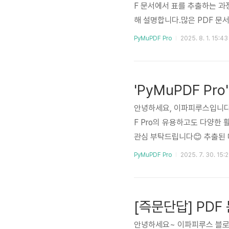
F 문서에서 표를 추출하는 과
해 설명합니다.많은 PDF 문
조화된 표(table)**를 포
PyMuPDF Pro
2025. 8. 1. 15:43
서는 표 추출의 중요성과 대표적인
환, pandas DataFram
한 이유금융, 학계, 기업 환경
안녕하세요, 이파피루스입니다
F Pro의 유용하고도 다양한
관심 부탁드립니다😊 추출된 
험,혹은 문서 처리 시간이 
PyMuPDF Pro
2025. 7. 30. 15:
서 텍스트 추출의 두 가지 주요 
고 언제 활용하면 효율적일지 소
심 기능을 이용해 문서에서 텍스트
[즉문단답] PD
안녕하세요~ 이파피루스 블로