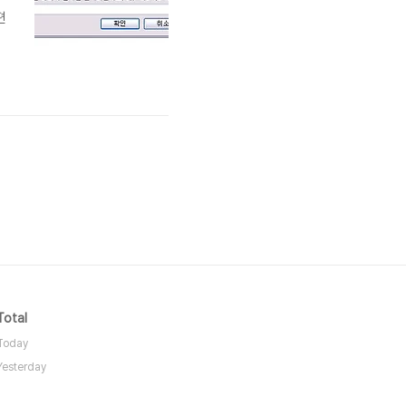
편
Total
Today
Yesterday