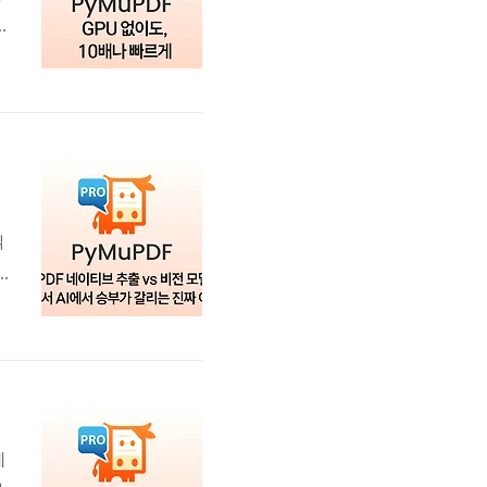
e
존
시
3
읽
잡
적
게