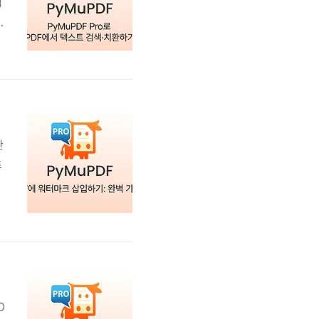
업
정
한
즈
입
두
D