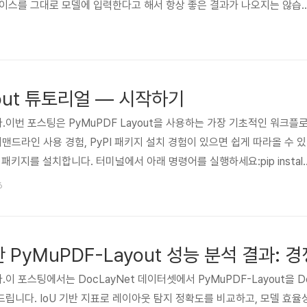
베이스를 그대로 모델에 입력한다고 해서 항상 좋은 결과가 나오지는 않습
델이 그 안에서 정말 중요한 정보를 정확히 찾아내는 능력은 오히려 떨어
chunking)이 큰 역할을 합니다. 콘텐츠를 논리적인 단위로 나누면, 모델
분만 전달받을 수 있습니다.검색 정확도 향상RAG(Retrieval-Augme
템에서는 청킹 방식이 검색 품질에 직접적인 영향..
yout 튜토리얼 — 시작하기
이번 포스팅은 PyMuPDF Layout을 사용하는 가장 기초적인 워크플
커맨드라인 사용 경험, PyPI 패키지 설치 경험이 있으면 쉽게 따라올 수 있
 패키지를 설치합니다. 터미널에서 아래 명령어를 실행하세요:pip install
stall pymupdf4llmPyMuPDF Layout은 레이아웃을 감지/분석하는 역할을 
6
과를 Markdown, JSON, 텍스트 같은 출력 형태로 변환하는 역할을 합
t 주요 기능PyMuPDF Layout으로 할 수 있는 일은 크게 두 가지입니다:문
,..
 포스팅에서는 DocLayNet 데이터셋에서 PyMuPDF-Layout을 Do
립니다. IoU 기반 지표로 레이아웃 탐지 정확도를 비교하고, 모델 효율성