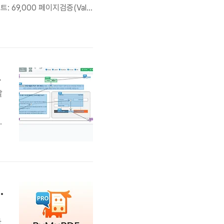
세트: 69,000 페이지검증(Valid
tender documents)어노테
 연달아 수주
랄
표
P
,
 10배 빠르게 가능한 이유?
와