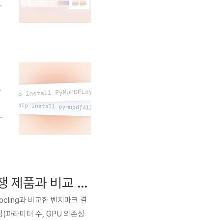
니
질
n
로
하
니
서
DocLayNet 기반 PyMuPDF-Layout 성능 분석 결과: 경쟁 제품과 비교 리포트로 한눈에 확인하세요.
cling과 비교한 벤치마크 결
(파라미터 수, GPU 의존성