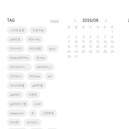
TAG
«
2026/08
»
more
일
월
화
수
목
금
토
스마트공장
인공지능
1
2
3
4
5
6
7
8
pdf프로
PDF-Pro
9
10
11
12
13
14
15
16
17
18
19
20
21
22
전자서식
PDF변환
djvu
23
24
25
26
27
28
29
30
31
PyMuPDFPro
문서ai
파이썬라이브러리
페이퍼리스
전자문서
PDFpro
ocr
데이터추출
pdf추출
pdf뷰어
이벤트
pdf프로그램
LLM
epapyrus
Ai
고장예측
피터팬
모터센스