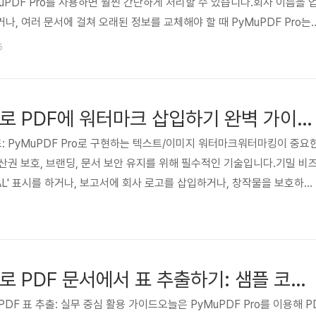
uPDF Pro를 사용하면 훨씬 간단하게 처리할 수 있습니다.회사 이름을 
, 여러 문서에 걸쳐 오래된 정보를 교체해야 할 때 PyMuPDF Pro는
공합니다.PyMuPDF Pro란?PyMuPDF Pro는 MuPDF의 파이썬 바인
5
툴킷입니다.속도가 빠르고 메모리 효율이 뛰어나며, 텍스트 추출·렌더링·수
.특히 일부 라이브러리처럼 새 문서를 생성하지 않고, 기존 PDF의 구조
할 수 있다는 장점이 있습니다.설치아래와 같이 pip으..
'PyMuPDF Pro'로 PDF에 워터마크 삽입하기 완벽 가이드: 샘플 코드 포함
드: PyMuPDF Pro로 구현하는 텍스트/이미지 워터마크워터마킹이 중요
산권 보호, 브랜딩, 문서 보안 유지를 위해 필수적인 기술입니다.기밀 비
IAL' 표시를 하거나, 보고서에 회사 로고를 삽입하거나, 창작물을 보호하기
우 등 워터마크는 문서 보안에 빼놓을 수 없는 전문적이고 효과적인 수단
6
: 빠르고 강력한 PDF 워터마킹 도구기능이 제한적인 다른 라이브러리 제품과
다음과 같은 장점을 제공합니다:빠른 처리 속도텍스트 및 이미지 워터마크 모
 처리(batch processing)까지 지원⚙️..
'PyMuPDF Pro'로 PDF 문서에서 표 추출하기: 샘플 코드 포함
한 PDF 표 추출: 실무 중심 활용 가이드오늘은 PyMuPDF Pro를 이용해 P