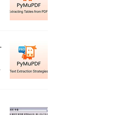
구
에
변
요
추출 전략: 코드 샘플 포함
경
에
리
핵