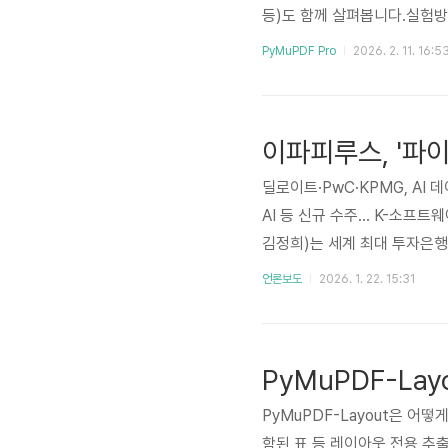
등)도 함께 살펴봅니다.실험방법:데이터
ation) 세트: 6,480 페이
PyMuPDF Pro
2026. 2. 11. 16:5
이션 스키마: 11개 클래스 라벨(capt
딜로이트·PwC·KPMG, AI
AI 등 신규 수주… K-소프
김정희)는 세계 최대 투자은행
yMuPDF Pro)' 공급 계약
언론보도
2026. 1. 22. 15:31
톱티어 기업들을 잇따라 신규 
이미지 렌더링 등 다양한 문서
출 라이브러리다.글로벌 회계법인
PyMuPDF-Layout은 어떻게
함된 표 등 레이아웃 전용 추