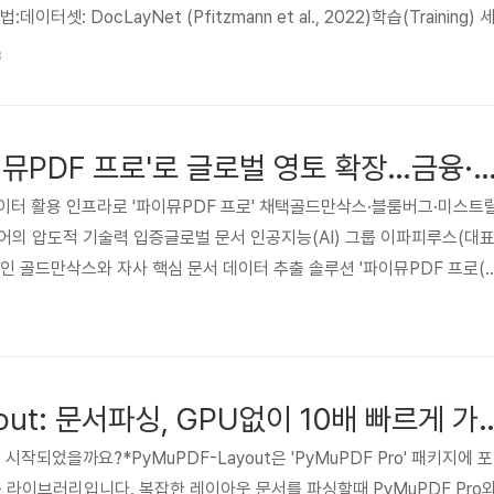
셋: DocLayNet (Pfitzmann et al., 2022)학습(Training) 
지문서 카테고리: 재무 보고서, 과학 논문, 특허, 매뉴얼, 법률 문서, 입찰 문서(
3
ion, footnote, formula, list-item, page-foote..
이파피루스, '파이뮤PDF 프로'로 글로벌 영토 확장…금융·회계 '빅네임'
 데이터 활용 인프라로 '파이뮤PDF 프로' 채택골드만삭스·블룸버그·미스트
트웨어의 압도적 기술력 입증글로벌 문서 인공지능(AI) 그룹 이파피루스(대
인 골드만삭스와 자사 핵심 문서 데이터 추출 솔루션 '파이뮤PDF 프로(
을 체결했다고 밝혔다. 아울러 블룸버그, 세일즈포스, 미스트랄 AI 등 글로벌
고객사로 확보했다.파이뮤PDF 프로는 AI 및 빅데이터 구축, 업무 자동화
 작업을 파이선 환경에서 빠르고 정확하게 구현할 수 있는 문서 데이터 추
(Big 4)들의 도입세도 눈에 띈다. 딜로이트는 자..
PyMuPDF-Layout: 문서파싱, GPU없이
 시작되었을까요?*PyMuPDF-Layout은 'PyMuPDF Pro' 패키지에 포
출 라이브러리입니다. 복잡한 레이아웃 문서를 파싱할때 PyMuPDF Pro