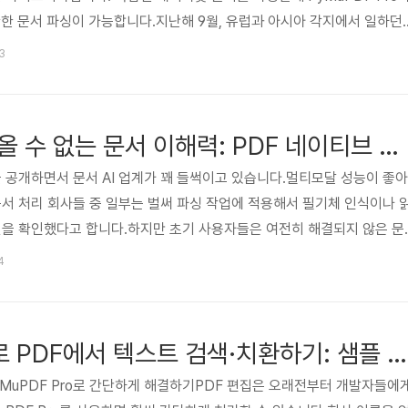
확한 문서 파싱이 가능합니다.지난해 9월, 유럽과 아시아 각지에서 일하던 
들이 한자리에 모였습니다.( ePapyrus와 Artifex는 전 세계 거의 모든 타임
13
장소는 샌프란시스코 본사에서 북쪽으로 약 70마일 떨어진 작은 해안 도
서, 우리는 일주일 내내 단 하나의 질문만을 놓고 이야기를 나눴습니다.
, 특히 PDF처럼 구조가 복잡..
비전 모델이 따라올 수 없는 문서 이해력: PDF 네이티브 접근 방식의 힘
3.0을 공개하면서 문서 AI 업계가 꽤 들썩이고 있습니다.멀티모달 성능이 좋아
문서 처리 회사들 중 일부는 벌써 파싱 작업에 적용해서 필기체 인식이나 
선을 확인했다고 합니다.하지만 초기 사용자들은 여전히 해결되지 않은 문
이아웃에서는 성능이 떨어지고, 취소선 같은 텍스트 스타일을 제대로 못 
4
위치를 박스로 표시해 인용하는(bounding-box citation) 기능도 정확
 그렇게 놀라운 일도 아닙니다.PDF를 다룰 때 비전 기반 시스템은 근본
쉽게 말하면:애초에 문제 자체를 잘못 정의하고 있는 셈입니..
PyMuPDF Pro로 PDF에서 텍스트 검색·치환하기: 샘플 코드 포함
PyMuPDF Pro로 간단하게 해결하기PDF 편집은 오래전부터 개발자들에