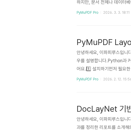
하지만, 문서 전체나 데이터
다.컨텍스트가 길어질수록 모
PyMuPDF Pro
2026. 3. 3. 18:11
수 있습니다.이때 데이터 청킹(
은 불필요한 정보 없이 필요한 부
ted Generation) 시스
PyMuPDF La
안녕하세요, 이파피루스입니다.
우를 설명합니다.Python과 
어요.1️⃣ 설치하기먼저 필요한
pymupdf-layoutpip in
PyMuPDF Pro
2026. 2. 12. 15:5
고,PyMuPDF4LLM은 그 결
다.2️⃣ PyMuPDF Layou
에서 구조화된 데이터(텍스트, 표
안녕하세요, 이파피루스입니다.이
과를 정리한 리포트를 소개해드