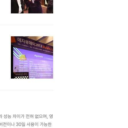
않
서
의
혜
서
과 성능 차이가 전혀 없으며, 영
용버전이나 30일 사용이 가능한