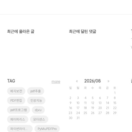
최근에 올라온 글
최근에 달린 댓글
TAG
«
2026/08
»
more
일
월
화
수
목
금
토
예지보전
pdf추출
1
2
3
4
5
6
7
8
PDF편집
인공지능
9
10
11
12
13
14
15
16
17
18
19
20
21
22
pdf프로그램
djvu
23
24
25
26
27
28
29
30
31
페이퍼리스
모터센스
파이썬라이브러리
PyMuPDFPro