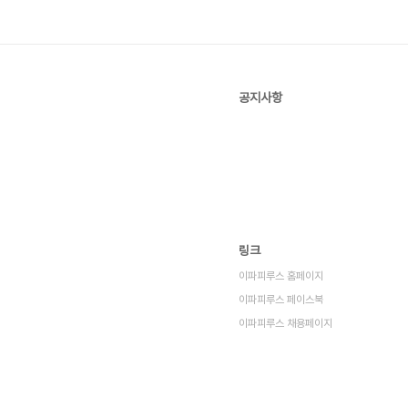
공지사항
링크
이파피루스 홈페이지
이파피루스 페이스북
이파피루스 채용페이지