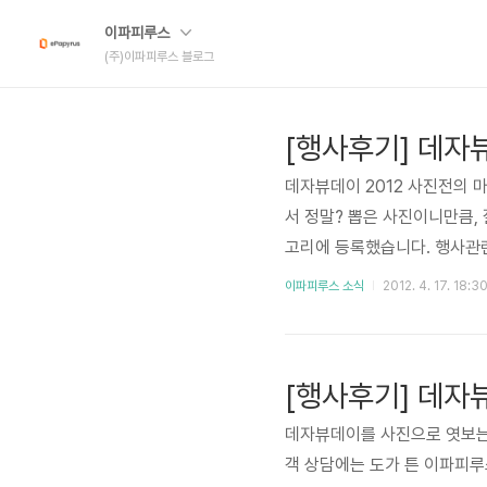
이파피루스
(주)이파피루스 블로그
[행사후기] 데자뷰
데자뷰데이 2012 사진전의 
서 정말? 뽑은 사진이니만큼,
고리에 등록했습니다. 행사관련
감상해 주세요~ 지식 쌓기에 
이파피루스 소식
2012. 4. 17. 18:3
건지 알 길이 없긴 함 오늘 
리님 잘도 갖다 붙힌다... 멀리
에서 오신 분들과의 기념샷. 
[행사후기] 데자뷰
데자뷰데이를 사진으로 엿보는 
객 상담에는 도가 튼 이파피루