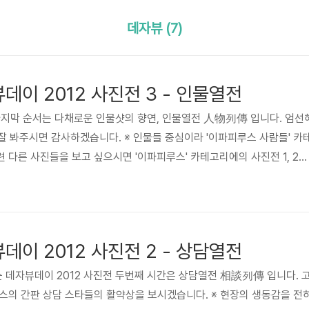
데자뷰 (7)
데이 2012 사진전 3 - 인물열전
마지막 순서는 다채로운 인물샷의 향연, 인물열전 人物列傳 입니다. 엄선
 잘 봐주시면 감사하겠습니다. ※ 인물들 중심이라 '이파피루스 사람들' 카
 다른 사진들을 보고 싶으시면 '이파피루스' 카테고리에의 사진전 1, 2를
여념이 없는 영업부 박준호 과장님 사진만 봐서는 지식을 쌓는건지 뭘 하
0
모두 상담해버릴꺼야~!! 고객 상담한다는 생각에 그저 즐거운 영업부 진주 
 미국에서 오셨던 데이브씨 꽤 훈남임...에 틀림 없음... -.- 부럽구나? 국
왼쪽부터 이파피루스 김정희 사장님, 미국의 데이브씨, 일본..
데이 2012 사진전 2 - 상담열전
데자뷰데이 2012 사진전 두번째 시간은 상담열전 相談列傳 입니다. 
스의 간판 상담 스타들의 활약상을 보시겠습니다. ※ 현장의 생동감을 전