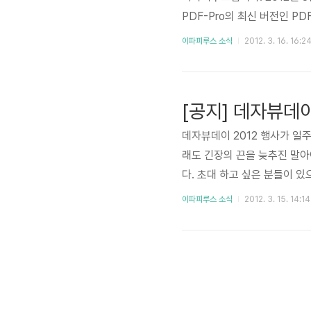
PDF-Pro의 최신 버전인 P
기 한량 없네요 ^^;; 이번 P
이파피루스 소식
2012. 3. 16. 16:2
자랑 소개를 드리면, ☞ UI 
☞ 고압축/고품..
[공지] 데자뷰데이
데자뷰데이 2012 행사가 일주
래도 긴장의 끈을 늦추진 말아
다. 초대 하고 싶은 분들이 
이파피루스 소식
2012. 3. 15. 14:14