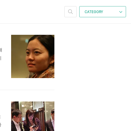
CATEGORY
해
테
는
대
외
고
하