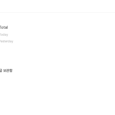
Total
Today
Yesterday
글 보관함