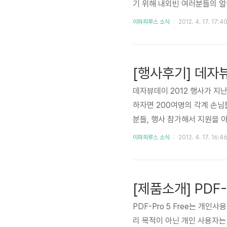
기 위해 내외빈 여러분들의 얼
으신 분이 있으면 말씀 주세요
이파피루스 소식
2012. 4. 17. 17:4
보다 못하다 이파피루스 초대 
의 풍모가 사진 밖으로 쏟아져
글솜씨로는 감히 표현할 수가 
[행사후기] 데자뷰
상담..
데자뷰데이 2012 행사가 지난
하자면 200여명의 각계 손님
분들, 행사 참가해서 지원을 
2012의 모습을 엿보는 시간
이파피루스 소식
2012. 4. 17. 16:4
다. 양재동 엘타워 5층 매리
에 대해 열심히 확인 중이신
진양, 서희 대리님이 손님들
[제품소개] PDF-
있는..
PDF-Pro 5 Free는 개
리 목적이 아닌 개인 사용자는