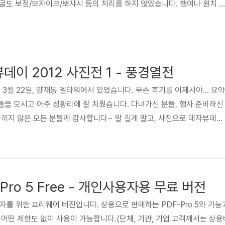
굴도 보정/모자이크/뽀샤시 등의 처리를 하지 않았습니다. 행여나 원치 
~ 이파피루스 식구들은 빼고... 자연스럽지 못한 상담은 발로 만든 제안
0
훈녀, 네이처 상담의 달인 영업부 진주 대리님입니다. 대인의 상담 전문가
 나오는군요. 저 안정감 있고 자연스러운 왼손 처리를 보세요. 하찮은 저
없군요. 쓸 말이 그렇게 없냐... 힐을 꺽어서라도 눈높이를 맞춰라 눈높이
데이 2012 사진전 1 - 풍경열전
 3월 22일, 양재동 엘타워에서 있었습니다. 무슨 후기를 이제서야... 요약
들을 모시고 아주 성황리에 잘 치뤘습니다. 다녀가신 분들, 행사 준비하신
아끼지 않은 모든 분들께 감사합니다~ 말 길게 말고, 사진으로 데자뷰데이
을 글쓴이 맘대로 갖겠습니다. 그 첫번째는 바로 풍경열전 風景列傳 입니
6
골드홀의 전경입니다. 어두컴컴 은은하군요. 발표 자료 모니터링과 음향 등
 마케팅커뮤니케이션실 지혜 대리님입니다. 이번 행사의 대장님 김부장과 
께 보여드릴 앵그리버드 제품을 테스트하고 있습니다. 질서정연하게 줄을 
Pro 5 Free - 개인사용자용 무료 버전
인사용자를 위한 프리웨어 버전입니다. 상용으로 판매하는 PDF-Pro 5와 기능
 어떤 제한도 없이 사용이 가능합니다.(단체, 기관, 기업 고객께서는 상