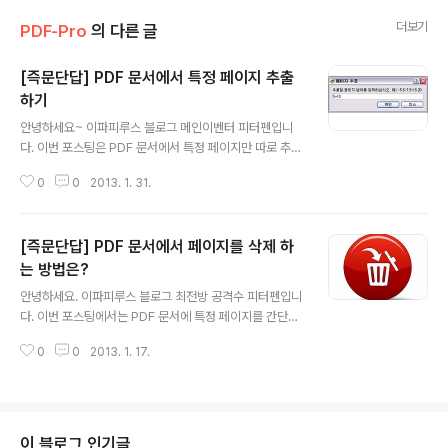
더보기
PDF-Pro
의 다른 글
[즉문단답] PDF 문서에서 특정 페이지 추출
하기
글 내용
안녕하세요~ 이파피루스 블로그 메인이벤터 피터펜입니
다. 이번 포스팅은 PDF 문서에서 특정 페이지만 따로 추출
하는, 멋진 PDF 편집 방법에 대해 알아봅니다. 대략 피터
0
0
2013. 1. 31.
펜 스타일을 보시면 알겠지만 간편하고 쉽게 알려드릴테니
잘 보셨다가 요긴하게 쓰시길 바랍니다. 바로 시작하겠습
니다. 먼저, 추출할 페이지가 있는 PDF 문서를 PDF-Pro
[즉문단답] PDF 문서에서 페이지를 삭제 하
5로 활짝 열어주세요. 그런 다음 PDF-Pro 5 프로그램 창
위에 있는 [문서] 메뉴를 클릭하고, 하위 메뉴 중에 [페이지
는 방법은?
글 내용
추출(E)...]을 클릭합니다. 제 정신으로 정상적으로 했다면
안녕하세요. 이파피루스 블로그 최전방 공격수 피터펜입니
아래 그림과 같은 창이 뜹니다. 뭘 하는 창인지 단번에 느낌
다. 이번 포스팅에서는 PDF 문서에 특정 페이지를 간단하
이 옵니다. 느낌이 안오면 창에 써 있는 설명글을 읽으시기
게 삭제하는 방법을 알아보겠습니다. 물론 PDF-Pro 5를
바랍니다. 입력란에 추출할 페이지의 페이지 번호를 사정
0
0
2013. 1. 17.
이용한 삭제겠지요? 군말 않고 바로 설명에 들어갑니다. 먼
없이 입력..
저 삭제할 페이지가 있는 PDF 문서를 PDF-Pro 5로 엽니
다. 문서를 열고 나서 화면 왼쪽에 있는 툴 버튼들 중에 가
장 위에 있는 버튼을 클릭하세요. 그림에 빨간색으로 피터
펜이 표시를 해두었으니 바로 눈에 띌 겁니다. 그러면 이렇
이 블로그 인기글