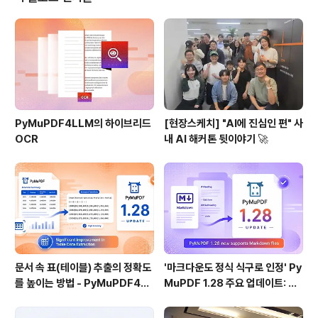
게 페이지 미리보기 패널이 활성화 됩니다. 페이지 미리보
기 패널에서는 페이지를 미리 볼 수도 있고, 특정 페이지를
클릭해서 바로 해당 페이지로 이동하기도 합니다. 그 외에
도 할 수 있는 기능이 몇가지 더 있는데 페이지 삭제도 그
중 하나 입니다. 본..
PyMuPDF4LLM의 하이브리드
[현장스케치] "AI에 진심인 편" 사
OCR
내 AI 해커톤 뒷이야기 🚀
문서 속 표(테이블) 추출의 정확도
'마크다운도 정식 식구로 인정' Py
를 높이는 방법 - PyMuPDF4LL
MuPDF 1.28 주요 업데이트: 샘
M 1.28
플 코드 포함