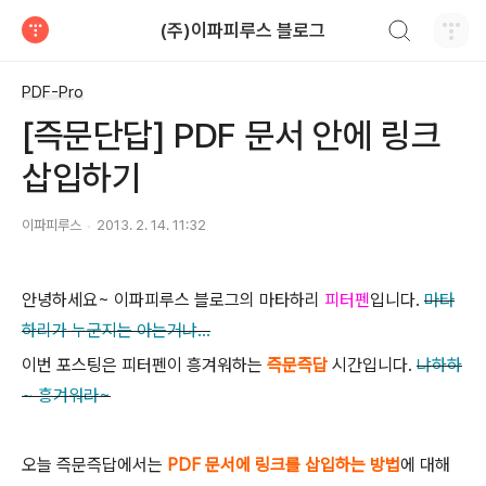
검색하기
(주)이파피루스 블로그
티스토리
PDF-Pro
[즉문단답] PDF 문서 안에 링크
삽입하기
이파피루스
2013. 2. 14. 11:32
안녕하세요~ 이파피루스 블로그의 마타하리
피터펜
입니다.
마타
하리가 누군지는
아는거냐...
이번 포스팅은 피터펜이 흥겨워하는
즉문즉답
시간입니다.
냐하하
~ 흥겨워라~
오늘 즉문즉답에서는
PDF 문서에 링크를 삽입하는 방법
에 대해