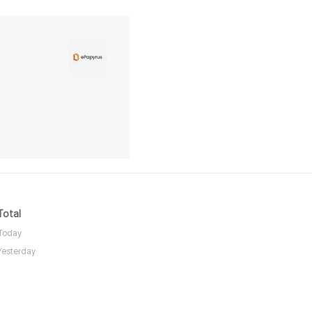
Total
Today
Yesterday