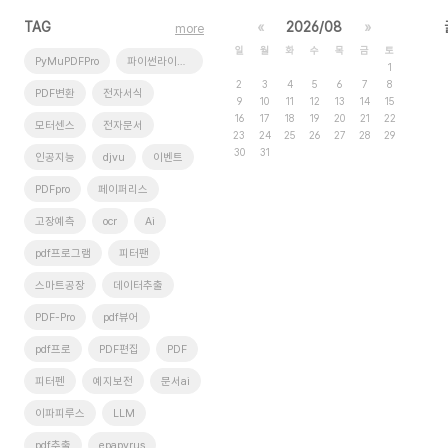
TAG
«
2026/08
»
more
일
월
화
수
목
금
토
PyMuPDFPro
파이썬라이브러리
1
2
3
4
5
6
7
8
PDF변환
전자서식
9
10
11
12
13
14
15
16
17
18
19
20
21
22
모터센스
전자문서
23
24
25
26
27
28
29
30
31
인공지능
djvu
이벤트
PDFpro
페이퍼리스
고장예측
ocr
Ai
pdf프로그램
피터팬
스마트공장
데이터추출
PDF-Pro
pdf뷰어
pdf프로
PDF편집
PDF
피터펜
예지보전
문서ai
이파피루스
LLM
pdf추출
epapyrus