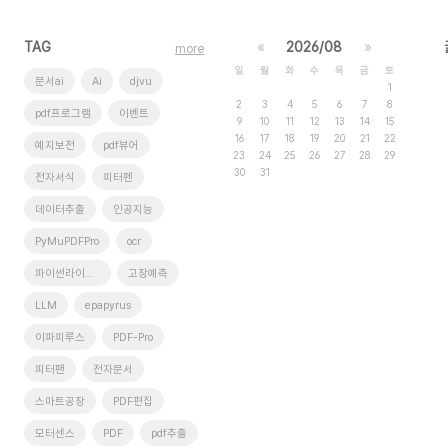
TAG
«
2026/08
»
more
일
월
화
수
목
금
토
문서ai
Ai
djvu
1
2
3
4
5
6
7
8
pdf프로그램
이벤트
9
10
11
12
13
14
15
16
17
18
19
20
21
22
예지보전
pdf뷰어
23
24
25
26
27
28
29
30
31
전자서식
피터펜
데이터추출
인공지능
PyMuPDFPro
ocr
파이썬라이브러리
고장예측
LLM
epapyrus
이파피루스
PDF-Pro
피터팬
전자문서
스마트공장
PDF편집
모터센스
PDF
pdf추출