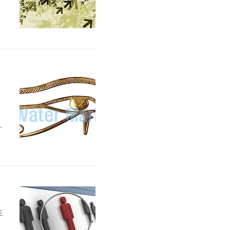
갑
박
세
스
으
뜨