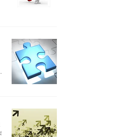
석
할
그
에
전
없