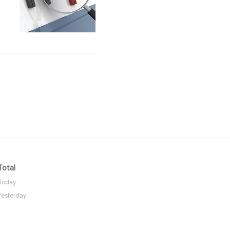
본
니
Total
Today
Yesterday