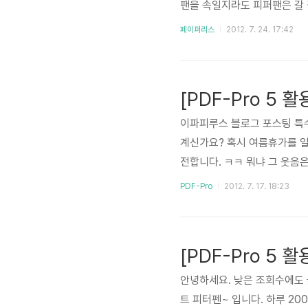
팬을 속일지라도 피퍼팬은 갈 
합니다. 기본적인 얘기들이라 
페이퍼리스
2012. 7. 24. 17:42
과 아직 낯이 익지 않은 분들
생각은 전혀 없습니다. 너는 항
요? PDF는 문서파일 포맷으로 P
[PDF-Pro 5 
이파피루스 블로그 포스팅 특수
계신가요? 혹시 여름휴가를 
전합니다. ㅋㅋ 뭐냐 그 웃음은.
대로 PDF 문서의 페이지를 
PDF-Pro
2012. 7. 17. 18:23
페이지 미리보기 기능을 소개할
이리저리 바꿀 수 있죠. 이번
것보다는 좀 더 자유롭고 심도 
[PDF-Pro 5 
안녕하세요. 낮은 조회수에도
트 피터펜~ 입니다. 하루 2