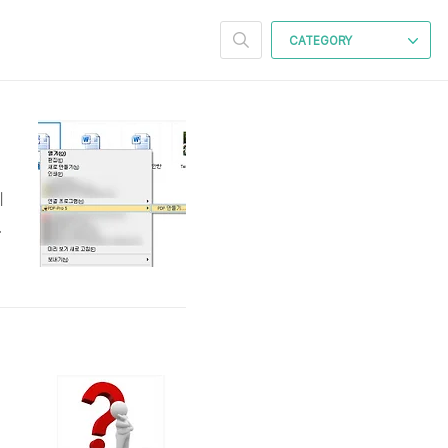
CATEGORY
니
선
니
터