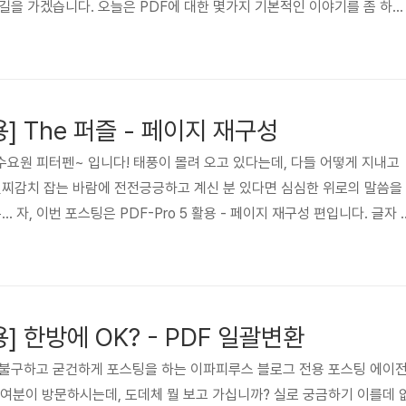
길을 가겠습니다. 오늘은 PDF에 대한 몇가지 기본적인 이야기를 좀 하려
PDF에 관해 좀 안다 하시는 분들은 굳이 안보셔도 됩니다. PDF라는 녀
께 드리는 트리뷰트 포스팅, 뭐 그런거죠. 질답 형식으로 했는데 심각하게 
상 심각하지 않았다구... 가벼운 마음으로 읽어 보세요. ▶ PDF가 뭔가
ortable Document Format의 약자입니다. 우리..
활용] The 퍼즐 - 페이지 재구성
요원 피터펜~ 입니다! 태풍이 몰려 오고 있다는데, 다들 어떻게 지내고
일찌감치 잡는 바람에 전전긍긍하고 계신 분 있다면 심심한 위로의 말씀을
.. 자, 이번 포스팅은 PDF-Pro 5 활용 - 페이지 재구성 편입니다. 글자 
마음대로 뗐다 붙였다 해서 새로운 PDF 문서를 만드는 기능입니다. 예전
 때 비슷한 내용을 한 적이 있습니다. 미리보기 창에서 페이지의 순서를
에 소개할 페이지 재구성 기능은 페이지 미리보기에서 페이지를 구성하는
깊은 작업을 할 수 있기 때문에 따로 소개합니다. 자, 늘 그렇듯..
활용] 한방에 OK? - PDF 일괄변환
 불구하고 굳건하게 포스팅을 하는 이파피루스 블로그 전용 포스팅 에이
00여분이 방문하시는데, 도데체 뭘 보고 가십니까? 실로 궁금하기 이를데 