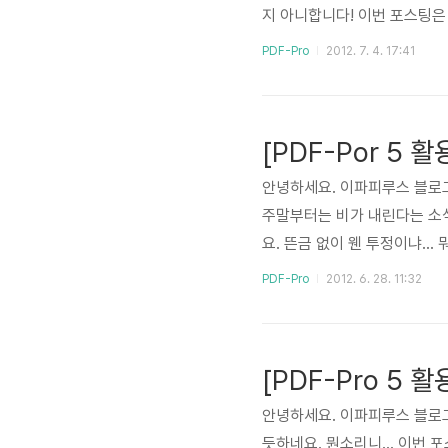
지 아니합니다! 이번 포스팅은
자기 질문이 되버렸네요. 문
PDF-Pro
2012. 7. 4. 17:41
세철 대리님께서 옛날에 고객
철 입니까? 자신의 정체성을 찾
고... 몇번째 활용 소개인지 모
[PDF-Por 5 
안녕하세요. 이파피루스 블로그
주말부터는 비가 내린다는 소식
요. 뜬금 없이 웬 투정이냐..
팅에서는 PDF-Pro 5 기능
PDF-Pro
2012. 6. 28. 11:32
한 글자나 그림을 삽입하여 일
권를 밝혀 놓기 위해 쓸 수도 
면 내용을 볼 수 없게 하는데도
[PDF-Pro 5
안녕하세요. 이파피루스 블로
듯하네요. 뭔소리니... 이번 