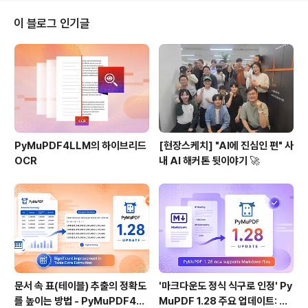
갔습니다. 인터뷰 전에 사진 촬영이 있었는데, 마침 운 좋게
도 피터펜이 지근거리에 도사리고 있다가 현장을 덥쳤드랬
이 블로그 인기글
죠. (아쉽게도 인터뷰는 사장님실에서 했기 때문에 보지 못
했습니다) 현장 보존의 원칙에 입각해 열심히 사진을 찍었
고, 웅장한(?) 장면들을 카메라 핸드폰에 담았습니다. 그럼
같이 감상해 보시겠습니다. 사진 촬영은 6층 사무실의 북
카페에서 펼쳐졌습니다. 웨딩 사진 ..
PyMuPDF4LLM의 하이브리드
[현장스케치] "AI에 진심인 편" 사
OCR
내 AI 해커톤 뒷이야기 🚀
문서 속 표(테이블) 추출의 정확도
'마크다운도 정식 식구로 인정' Py
를 높이는 방법 - PyMuPDF4LL
MuPDF 1.28 주요 업데이트: 샘