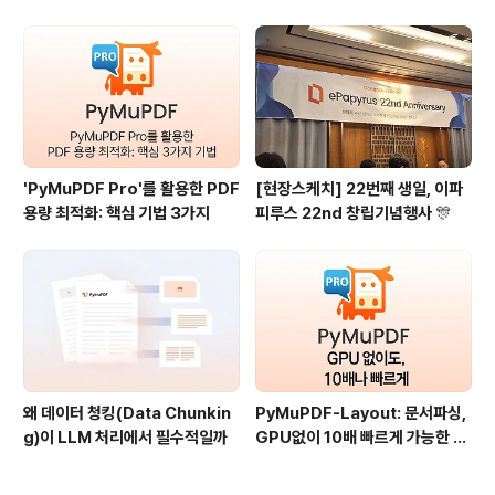
M 1.28
플 코드 포함
'PyMuPDF Pro'를 활용한 PDF
[현장스케치] 22번째 생일, 이파
용량 최적화: 핵심 기법 3가지
피루스 22nd 창립기념행사 🎊
왜 데이터 청킹(Data Chunkin
PyMuPDF-Layout: 문서파싱,
g)이 LLM 처리에서 필수적일까
GPU없이 10배 빠르게 가능한 이
유?