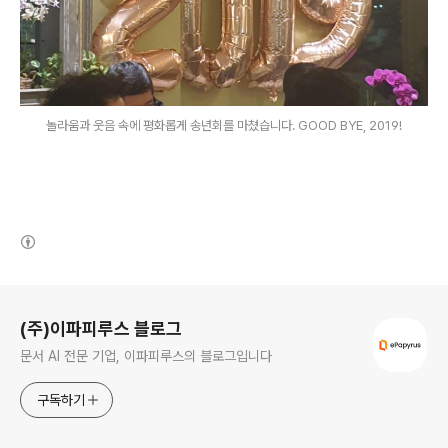
놀라움과 웃음 속에 평화롭게 송년회를 마쳤습니다. GOOD BYE, 2019!
(새창열림)
로그 정보
(주)이파피루스 블로그
문서 AI 전문 기업, 이파피루스의 블로그입니다
구독하기