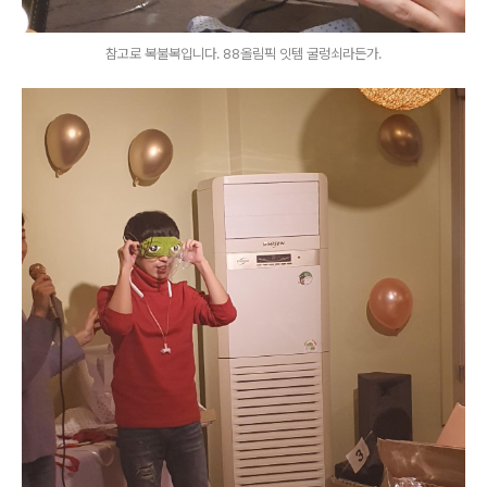
참고로 복불복입니다. 88올림픽 잇템 굴렁쇠라든가.