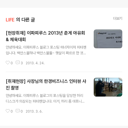
더보기
LIFE
의 다른 글
[현장취재] 이파피루스 2013년 춘계 야유회
& 체육대회
글 내용
안녕하세요. 이파피루스 블로그 포스팅 에너자이저 피터펜
입니다. 백만스물하나 백만스물둘~ 햇살이 짜르르 한 것이
올 것이 왔네요. 봄입니다 봄. 봄을 맞이해 이파피루스의 연
0
3
2013. 4. 24.
례 행사인 야유회 겸 체육대회가 있었습니다. 올해도 어마
어마한 상금이 걸린 족구대회가 있었고, 사장님 댁에서 고
기와 술을 맘껏 흡수하는 뒷풀이도 있었습니다. 그 현장을
[취재현장] 사장님의 한경비즈니스 인터뷰 사
여러분과 함께 하려고 정말? 피터펜이 카메라에 담아왔습
니다. 올해도 대치유수지체육공원을 그 격전장으로 삼았습
진 촬영
글 내용
니다. 봄이 오긴 왔네요. 축구장 잔디가 아주 푸르르군요.
안녕하세요. 이파피루스 블로그의 포스팅을 담당한 허리
사진에 인조잔디라 써놓은건 뭐냐... 족구대회가 시작되고,
디스크가 의심되는 피터펜입니다. 이거, 허리 좀 아프니까
솔루션사업부 김상무님과 영업부 김부사장님께서 페어플
몸에 균형이 무너져서 그런지 영 힘이 나질 않네요. 균형이
레이를 약속하는 인사를 나눕니다. 사실 모든 이파피루스
0
0
2013. 3. 6.
있긴 했나 뚱땡? 페북지기님이 어여 빨리 닥치고 병원에 가
식구들이 다 오지는 못했습니다. 일이 바쁜 ..
라고 하셨는데, 포스팅부터 하고 갈렵니다. 지난 주에 한경
비즈니스에서 이파피루스 사장님을 인터뷰 따갔습니다 해