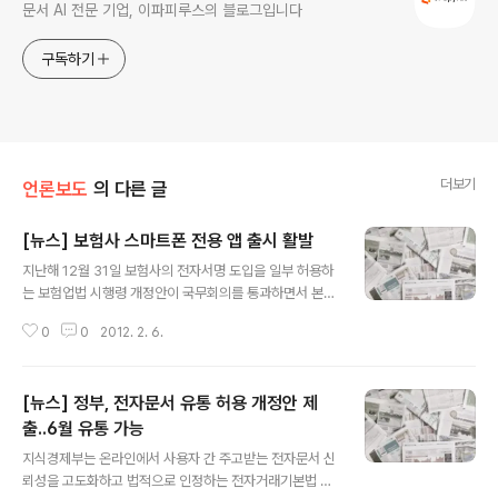
문서 AI 전문 기업, 이파피루스의 블로그입니다
구독하기
더보기
언론보도
의 다른 글
[뉴스] 보험사 스마트폰 전용 앱 출시 활발
글 내용
지난해 12월 31일 보험사의 전자서명 도입을 일부 허용하
는 보험업법 시행령 개정안이 국무회의를 통과하면서 본격
적인 전자서명이 도입되고 간단한 생년월일과 성별만으로
0
0
2012. 2. 6.
보험료를 알아볼 수 있는 앱도 출시됐다. 스마트폰만 있으
면 보험가입, 고객센터, 긴급출동 및 자동차 사고 신고접수
에 바로 연결되는 모바일 전용 앱과 공인인증서를 통해 회
[뉴스] 정부, 전자문서 유통 허용 개정안 제
원가입을 하면 실질적인 보험료 할인 혜택을 제공하는 스
마트폰 마케팅도 활발하다. - 머니투데이, 2012년 2월 3
출..6월 유통 가능
글 내용
일, [보험사 스마트폰 전용 앱 출시 활발] 기사 중 전자서명
지식경제부는 온라인에서 사용자 간 주고받는 전자문서 신
이 법적으로 인정 받으면서(얼마 전 전자서명법 개정이 있
뢰성을 고도화하고 법적으로 인정하는 전자거래기본법 개
었고, 금융분야의 전자서명 관련 가이드라인이 나왔다는