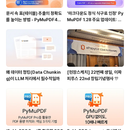
문서 속 표(테이블) 추출의 정확도
'마크다운도 정식 식구로 인정' Py
를 높이는 방법 - PyMuPDF4LL
MuPDF 1.28 주요 업데이트: 샘
M 1.28
플 코드 포함
왜 데이터 청킹(Data Chunkin
[현장스케치] 22번째 생일, 이파
g)이 LLM 처리에서 필수적일까
피루스 22nd 창립기념행사 🎊