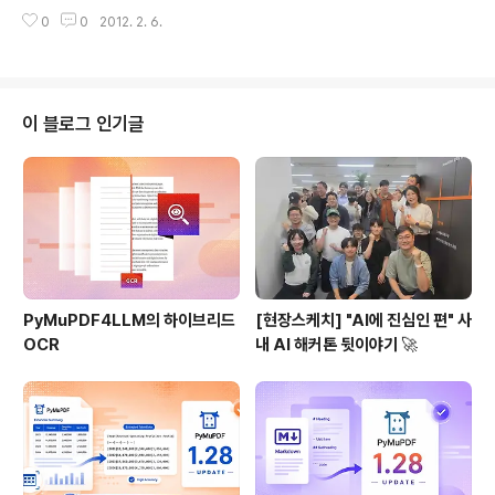
정안을 임시국회에 이달 제출한다고 2일 밝혔다. 현재 전
사실 알고 계시죠?) 관련 분야의 변화와 움직임이 빨라졌습
0
0
2012. 2. 6.
자문서는 공인전자문서보관소(공전소)에만 보관할 수 있을
니다. 특히 보험 분야의 약진이 눈에 ..
뿐 법적으로 유통을 허용하지 않고 있다. 전자문서 유통이
허용되면 공전소에 전자문서를 보관하고 사무실에도 진본
을 입증하기 위해 종이서류를 따로 보관해야 하는 불편함
이 사라진다. 다음 핫메일처럼 전자문서를 전문적으로 유
이 블로그 인기글
통하는 중개서비스(샤프(#)메일서비스) 시장도 새롭게 형
성된다. - 전자신문, 2012년 2월 2일, [정부, 전자문서 유
통 허용 개정안 제출..6월 유통 가능] 기사 중 전자문서 활
성화를 위한 환경 조성이 느리나마(개인마다 각각 다르게
느끼겠지만...) 한걸음씩 나아가고 있습니..
PyMuPDF4LLM의 하이브리드
[현장스케치] "AI에 진심인 편" 사
OCR
내 AI 해커톤 뒷이야기 🚀