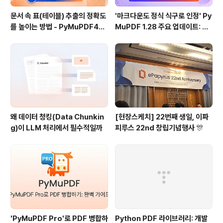
문서 속 표(테이블) 추출의 정확도
'마크다운도 정식 식구로 인정' Py
를 높이는 방법 - PyMuPDF4LL
MuPDF 1.28 주요 업데이트: 샘
M 1.28
플 코드 포함
왜 데이터 청킹(Data Chunkin
[현장스케치] 22번째 생일, 이파
g)이 LLM 처리에서 필수적일까
피루스 22nd 창립기념행사 🎊
'PyMuPDF Pro'로 PDF 병합하
Python PDF 라이브러리: 개발