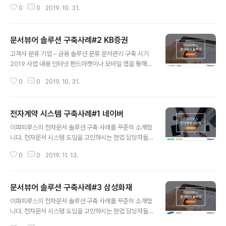
효율성 향상을 위해 스마트 워크 플랫폼인 ‘에이탭(A-ta
0
0
2019. 10. 31.
b)’ 시스템을 도입했다. A-tab 시스템은 승무원들이 태블
릿 PC를 통해 업무 관련 정보를 확인할 수 있게 해 준다. 운
항 중 필요한 객실 업무 매뉴얼, 방송 매뉴얼, 여객 시간표
문서뷰어 솔루션 구축사례#2 KB증권
등의 서류를 태블릿PC에서 한눈에 확인할 수 있어 비행 때
글 내용
마다 무거운 종이 문서를 챙길 필요가 없어졌다. 특히 승무
고객사 분류 기업 – 금융 솔루션 분류 문서관리 구축 시기
원의 비행 스케줄에 맞춰 필요한 문서가 그때그때 자동으
2019 사업 내용 인터넷 펀드마켓이나 모바일 앱을 통해
로 업데이트되므로 비행 준비가 손쉬워졌다. 구현 시스템
상품을 가입하면 투자설명서나 약관 등 3~10개 이상 PDF
승무원/기장등이 테블릿PC의 APP을 통한 매뉴얼 열람 일
0
0
2019. 10. 31.
파일을 다운로드 받아 열람하고 동의해야 하는 절차를 거
반 뷰어 기능 및 주석(하이라이트, 펜 기능) 기능 구현 편집
쳐야 했다. 이에 KB증권은 인터넷·모바일 펀드마켓 사용자
열람 적용제품..
불편을 줄이기 위해 PDF스트리밍 SW를 도입해 펀드마켓
전자계약 시스템 구축사례#1 네이버
상품 가입 절차를 크게 간소화했다. 각 상품별로 확인해야
글 내용
하는 투자설명서와 약관 등 리스트를 보여주고 한 화면에
이파피루스의 전자문서 솔루션 구축 사례를 꾸준히 소개합
서 순차적으로 열람하면서 바로 동의처리가 가능하도록 P
니다. 전자문서 시스템 도입을 고민하시는 현업 담당자들
DF 스트리밍SW를 적용했다. 기존 방식에 비해 사용자 클
과 페이퍼리스가 무엇인지 막연한 여러분께 도움이 되기를
릭횟수를 절반으로 줄였다. 사용자가 파일을 다운로드할
0
0
2019. 11. 13.
바랍니다. 안녕하세요, 이파피루스입니다. 이번에 소개드
필요가 없어 열람속도와 네트워크 부하가 크게 감소했다.
릴 케이스는 네이버의 전자서명 솔루션입니다. 1. 무엇을
PDF 파일은 스트리밍 방식으로 서..
바꾸고자 했는가? 계약 업무를 진행해 보셨다면 한번쯤 느
문서뷰어 솔루션 구축사례#3 삼성화재
껴보셨을 겁니다. 계약서를 인쇄하고, 날인해서 발송하고,
글 내용
다시 상대방이 날인한 서류를 사무실로 받아보고…. 계약
이파피루스의 전자문서 솔루션 구축 사례를 꾸준히 소개합
업무는 생각보다 많은 시간과, 예상보다 많은 비용(퀵 배송
니다. 전자문서 시스템 도입을 고민하시는 현업 담당자들
이라면 더욱)을 필요로 합니다. 그렇게 보낸 계약서가 돌아
과 페이퍼리스가 무엇인지 막연한 여러분께 도움이 되기를