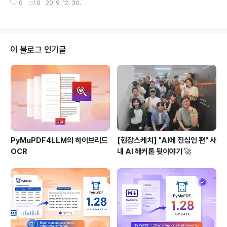
오지 않아서 전화해 보면 심지어 이런 대답도 들리곤 하죠.
0
0
2019. 12. 30.
바랍니다. 안녕하세요, 이파피루스입니다. 이번에 소개드
“죄송해요, 타 부서에서 인감 사용중이라, 조금만 기다려
릴 케이스는 삼성화재의 신인 RC 교육시스템입니다. 1. 무
주세요!” “저희 쪽에 계약서 도착한 게..
엇을 바꾸고자 했는가? 삼성화재는 지난 11월 기준 보유 고
객 1,000만명을 달성했습니다. 수많은 고객에게 다양한 보
험상품을 제공하고 있는 만큼 RC(Risk Consultant)라고
이 블로그 인기글
불리는 보험설계사 교육에도 심혈을 기울이고 있는데요.
신입 RC들은 첫 6개월 동안 전국 각 지역의 ‘육성지점’에
서 집중교육을 받고, 이후에도 사내 손해보험대학(SSU)과
연계된 체계적인 교육과정을 거치게 됩니다. 교육체계가
촘촘하다는 것은 그만큼 교..
PyMuPDF4LLM의 하이브리드
[현장스케치] "AI에 진심인 편" 사
OCR
내 AI 해커톤 뒷이야기 🚀