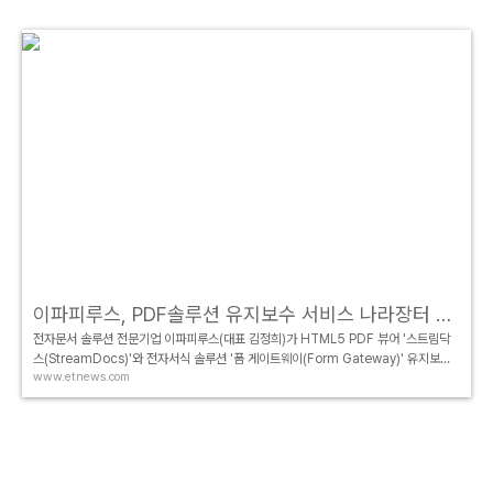
이파피루스, PDF솔루션 유지보수 서비스 나라장터 등록
전자문서 솔루션 전문기업 이파피루스(대표 김정희)가 HTML5 PDF 뷰어 '스트림닥
스(StreamDocs)'와 전자서식 솔루션 '폼 게이트웨이(Form Gateway)' 유지보수
www.etnews.com
서비스를 조달청 나라장터 종합쇼핑몰에 등록했다.