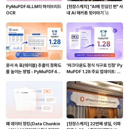
PyMuPDF4LLM의 하이브리드
[현장스케치] "AI에 진심인 편" 사
OCR
내 AI 해커톤 뒷이야기 🚀
문서 속 표(테이블) 추출의 정확도
'마크다운도 정식 식구로 인정' Py
를 높이는 방법 - PyMuPDF4LL
MuPDF 1.28 주요 업데이트: 샘
M 1.28
플 코드 포함
왜 데이터 청킹(Data Chunkin
[현장스케치] 22번째 생일, 이파