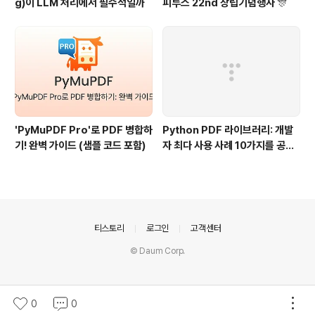
g)이 LLM 처리에서 필수적일까
피루스 22nd 창립기념행사 🎊
'PyMuPDF Pro'로 PDF 병합하
Python PDF 라이브러리: 개발
기! 완벽 가이드 (샘플 코드 포함)
자 최다 사용 사례 10가지를 공유
드려요🫡
의안내
티스토리
로그인
고객센터
© Daum Corp.
0
0