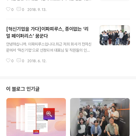
이파피루스가 모범적 제도 운용으로 주목받고 있다. 대체
0
0
2018. 9. 13.
복무제는 회사입장에서 고급 인력을 조금 더 쉽게 유치할
수 있고 대체복무자는 본인 커리어 관리는 물론 알짜 중소
기업을 경험하고 선택할 수 있다는 장점이 있다. 이 때문에
[혁신기업을 가다]이파피루스, 종이없는 ‘리
많은 IT기업이 병역특례업체로 선정, 우수한 개발인력을
영입해 운용하고 있다. 전자문서 솔루션 전문기업 이파피
얼 페이퍼리스’ 꿈꾼다
글 내용
루스도 현재 총 4명의 병역특례요원을 운용하고 있다. 이
안녕하십니까. 이파피루스입니다.최근 저희 회사가 전자신
파피루스는 병역 특례요원에게 일반 공채로 입사한 다른
문에서 ‘혁신기업’으로 선정되어 대표님 및 직원들의 인터
직원과 동일한 업무·승진·복지혜택을 부여한다. 대체복무
뷰가 있었습니다. 드디어 기사가 났네요. 자세한 내용은 아
제 모범사례 기업이라는 평가를 받고 있다. 이파피루스에
0
0
2018. 6. 12.
래의 [기사보기]를 클릭해 확인해주시기 바랍니다. ↓↓↓
특례로 입사한 전산전공자는 전원 연구개발실에 배치돼..
↓[기사보기]http://www.etnews.com/2018061100
0070 [혁신기업을 가다]이파피루스, 종이없는 '리얼 페이
퍼리스' 꿈꾼다 과거 은행에서 고객이 대출계약서를 작성
할 때 몇 장의 종이문서에 일일이 서명을 해야했다. 최근에
이 블로그 인기글
는 전자문서와 전자서명이 도입되면서 태블릿PC에 서명
만 하면 간단하게 대출 절차가 완료된다. 동 주민센터도
이... www.etnews.com [전자신문 권상희기자 shkwo
n@etnews.com ][저작권문제로 기사 원문은 싣지 않습
니다.] 감사합니다.