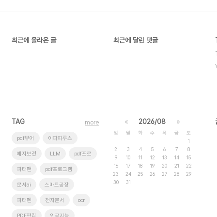
최근에 올라온 글
최근에 달린 댓글
TAG
«
2026/08
»
more
일
월
화
수
목
금
토
pdf뷰어
이파피루스
1
2
3
4
5
6
7
8
예지보전
LLM
pdf프로
9
10
11
12
13
14
15
16
17
18
19
20
21
22
피터팬
pdf프로그램
23
24
25
26
27
28
29
30
31
문서ai
스마트공장
피터펜
전자문서
ocr
PDF편집
인공지능