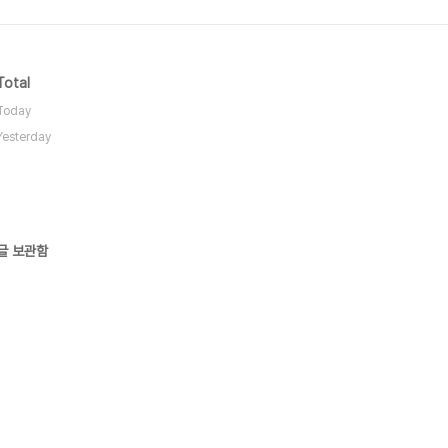
Total
Today
Yesterday
글 보관함