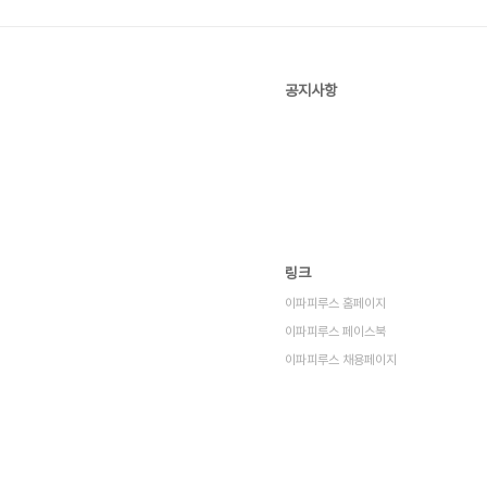
공지사항
링크
이파피루스 홈페이지
이파피루스 페이스북
이파피루스 채용페이지