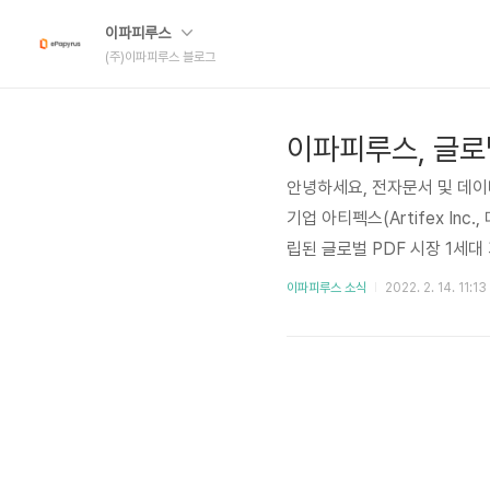
이파피루스
(주)이파피루스 블로그
안녕하세요, 전자문서 및 데
기업 아티펙스(Artifex In
립된 글로벌 PDF 시장 1세대 기
문서를 화면에 표시하거나 인
이파피루스 소식
2022. 2. 14. 11:13
주 무기로 하여 글로벌 프린터
트웨어 엔진 라이선스를 공급하고
보적인 기술력을 이제 이파피루