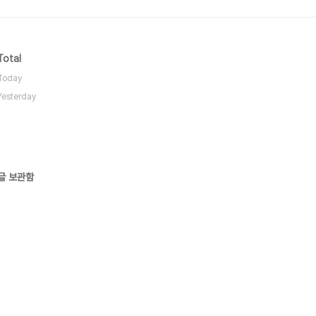
Total
Today
Yesterday
글 보관함