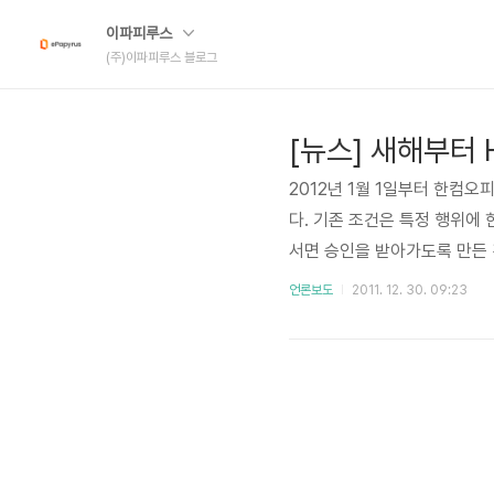
이파피루스
(주)이파피루스 블로그
[뉴스] 새해부터
2012년 1월 1일부터 한컴
다. 기존 조건은 특정 행위에
서면 승인을 받아가도록 만든 것이
받아야] 기사 중 발췌 아주 
언론보도
2011. 12. 30. 09:23
글 뷰어를 사용할려면 일일이 
공문으로 허락을 받으라는 정
횡포라며 토종 SW를 키워야 