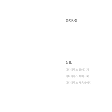
공지사항
링크
이파피루스 홈페이지
이파피루스 페이스북
이파피루스 채용페이지