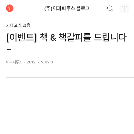
검색하기
(주)이파피루스 블로그
티스토리
카테고리 없음
[이벤트] 책 & 책갈피를 드립니다
~
이파피루스
2012. 7. 9. 09:31