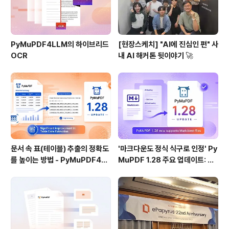
PyMuPDF4LLM의 하이브리드
[현장스케치] "AI에 진심인 편" 사
OCR
내 AI 해커톤 뒷이야기 🚀
문서 속 표(테이블) 추출의 정확도
'마크다운도 정식 식구로 인정' Py
를 높이는 방법 - PyMuPDF4LL
MuPDF 1.28 주요 업데이트: 샘
M 1.28
플 코드 포함