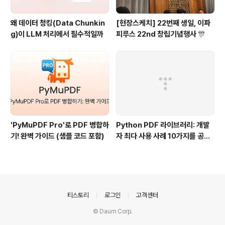
왜 데이터 청킹(Data Chunkin
[현장스케치] 22번째 생일, 이파
g)이 LLM 처리에서 필수적일까
피루스 22nd 창립기념행사 🎊
'PyMuPDF Pro'로 PDF 병합하
Python PDF 라이브러리: 개발
기! 완벽 가이드 (샘플 코드 포함)
자 최다 사용 사례 10가지를 공유
드려요🫡
의안내
티스토리
로그인
고객센터
© Daum Corp.