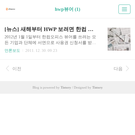
hwp뷰어 (1)
[뉴스] 새해부터 HWP 보려면 한컴 허락 받아야
2012년 1월 1일부터 한컴오피스 뷰어를 쓰려는 모
든 기업과 단체에 서면으로 사용권 신청서를 받게
된다. 기존 조건은 특정 행위에 한해 서면을 통한
언론보도
2011. 12. 30. 09:23
사용권 신청을 요구했지만, 이제 기업과 단체에 포
괄적인 서면 승인을 받아가도록 만든 것이다. - zdn
et, 2011년 12월 28일 [새해부터 HWP 보려면 한컴
이전
다음
허락 받아야] 기사 중 발췌 아주 어이없는 라이선
스 정책을 한컴이 만들었네요. 한글 파일을 보는데
필요한 한글 뷰어를 사용할려면 일일이 공문을 만
Blog is powered by
Tistory
/ Designed by
Tistory
들어서 자기들한테 허락을 받아야 한답니다. 뷰어
설치하는 데 공문으로 허락을 받으라는 정책이
라…아마 MS가 이런 정책을 만들었다면 당장 외산
독점 SW 기업의 횡포라며 토종 SW를 키워야 한다
고 애국심에 호소했을테죠. 도대체 망해가는 한컴
을 살려준 게 ..