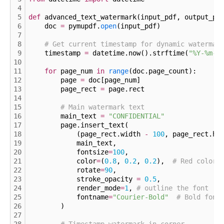
4
5
def
 advanced_text_watermark(input_pdf, output_pd
6
    doc 
=
 pymupdf.
open
(input_pdf)
7
8
# Get current timestamp for dynamic watermar
9
    timestamp 
=
 datetime.now().strftime(
"%Y-%m-%
10
11
for
 page_num 
in
range
(doc.page_count):
12
        page 
=
 doc[page_num]
13
        page_rect 
=
 page.rect
14
15
# Main watermark text
16
        main_text 
=
"CONFIDENTIAL"
17
        page.insert_text(
18
            (page_rect.width 
-
100
, page_rect.he
19
            main_text,
20
            fontsize
=
100
,
21
            color
=
(
0.
8
, 
0.
2
, 
0.
2
),  
# Red color
22
            rotate
=
90
,
23
            stroke_opacity 
=
0.
5
,
24
            render_mode
=
1
, 
# outline the font
25
            fontname
=
"Courier-Bold"
# Bold font
26
        )
27