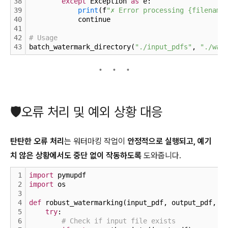
38
except
 Exception 
as
 e:
39
print
(f
"✗ Error processing {filename
40
            continue
41
42
# Usage
43
batch_watermark_directory(
"./input_pdfs"
, 
"./wat
🛡오류 처리 및 예외 상황 대응
탄탄한 오류 처리
는 워터마킹 작업이
안정적으로 실행되고, 예기
치 않은 상황에서도 중단 없이 작동하도록
도와줍니다.
1
import
 pymupdf
2
import
 os
3
4
def
 robust_watermarking(input_pdf, output_pdf, w
5
try
:
6
# Check if input file exists