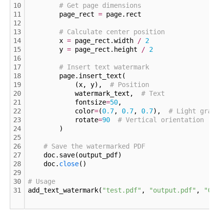
10
# Get page dimensions
11
        page_rect 
=
 page.rect
12
13
# Calculate center position
14
        x 
=
 page_rect.width 
/
2
15
        y 
=
 page_rect.height 
/
2
16
17
# Insert text watermark
18
        page.insert_text(
19
            (x, y),  
# Position
20
            watermark_text,  
# Text
21
            fontsize
=
50
,
22
            color
=
(
0.
7
, 
0.
7
, 
0.
7
),  
# Light gray
23
            rotate
=
90
# Vertical orientation
24
        )
25
26
# Save the watermarked PDF
27
    doc.save(output_pdf)
28
    doc.
close
()
29
30
# Usage
31
add_text_watermark(
"test.pdf"
, 
"output.pdf"
, 
"CO