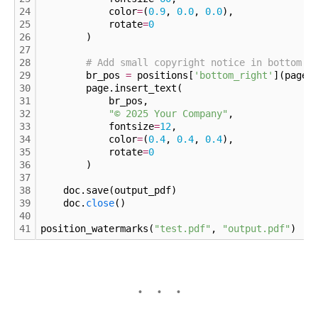
24
            color
=
(
0.
9
, 
0.
0
, 
0.
0
),
25
            rotate
=
0
26
        )
27
28
# Add small copyright notice in bottom r
29
        br_pos 
=
 positions[
'bottom_right'
](page_
30
        page.insert_text(
31
            br_pos,
32
"© 2025 Your Company"
,
33
            fontsize
=
12
,
34
            color
=
(
0.
4
, 
0.
4
, 
0.
4
),
35
            rotate
=
0
36
        )
37
38
    doc.save(output_pdf)
39
    doc.
close
()
40
41
position_watermarks(
"test.pdf"
, 
"output.pdf"
)