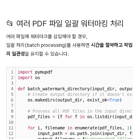
📂 여러 PDF 파일 일괄 워터마킹 처리
여러 파일에 워터마크를 삽입해야 할 경우,
일괄 처리(batch processing)를 사용하면
시간을 절약하고 작업
의 일관성
을 유지할 수 있습니다.
1
import
 pymupdf
2
import
 os
3
4
def
 batch_watermark_directory(input_dir, output_
5
# Create output directory if it doesn't exis
6
    os.makedirs(output_dir, exist_ok
=
True
)
7
8
# Process all PDF files in the input directo
9
    pdf_files 
=
 [f 
for
 f 
in
 os.listdir(input_dir
10
11
for
 i, filename 
in
 enumerate(pdf_files, 
1
):
12
        input_path 
=
 os.path.join(input_dir, fil