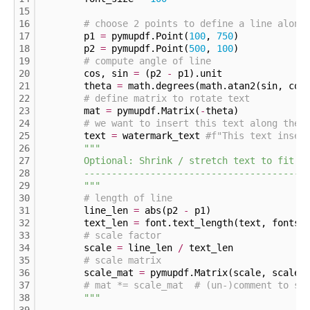
15
16
# choose 2 points to define a line along
17
        p1 
=
 pymupdf.Point(
100
, 
750
)
18
        p2 
=
 pymupdf.Point(
500
, 
100
)
19
# compute angle of line
20
        cos, sin 
=
 (p2 
-
 p1).unit
21
        theta 
=
 math.degrees(math.atan2(sin, cos
22
# define matrix to rotate text
23
        mat 
=
 pymupdf.Matrix(
-
theta)
24
# we want to insert this text along the 
25
        text 
=
 watermark_text 
#f"This text inser
26
""
"
27
        Optional: Shrink / stretch text to fit a
28
        ----------------------------------------
29
        "
""
30
# length of line
31
        line_len 
=
 abs(p2 
-
 p1)
32
        text_len 
=
 font.text_length(text, fontsi
33
# scale factor
34
        scale 
=
 line_len 
/
 text_len
35
# scale matrix
36
        scale_mat 
=
 pymupdf.Matrix(scale, scale)
37
# mat *= scale_mat  # (un-)comment to se
38
""
"