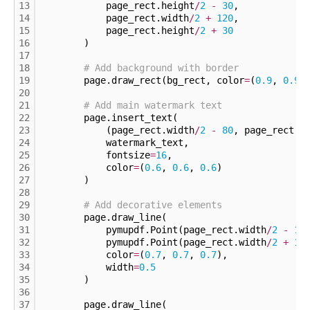
13
            page_rect.height
/
2
-
30
,
14
            page_rect.width
/
2
+
120
,
15
            page_rect.height
/
2
+
30
16
        )
17
18
# Add background with border
19
        page.draw_rect(bg_rect, color
=
(
0.
9
, 
0.
9
,
20
21
# Add main watermark text
22
        page.insert_text(
23
            (page_rect.width
/
2
-
80
, page_rect.h
24
            watermark_text,
25
            fontsize
=
16
,
26
            color
=
(
0.
6
, 
0.
6
, 
0.
6
)
27
        )
28
29
# Add decorative elements
30
        page.draw_line(
31
            pymupdf.Point(page_rect.width
/
2
-
10
32
            pymupdf.Point(page_rect.width
/
2
+
10
33
            color
=
(
0.
7
, 
0.
7
, 
0.
7
),
34
            width
=
0.
5
35
        )
36
37
        page.draw_line(