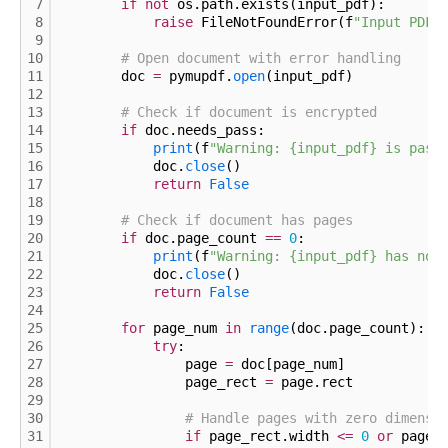
7
if
not
 os.path.exists(input_pdf):
8
raise
 FileNotFoundError(f
"Input PDF 
9
10
# Open document with error handling
11
        doc 
=
 pymupdf.
open
(input_pdf)
12
13
# Check if document is encrypted
14
if
 doc.needs_pass:
15
print
(f
"Warning: {input_pdf} is pass
16
            doc.
close
()
17
return
False
18
19
# Check if document has pages
20
if
 doc.page_count 
=
=
0
:
21
print
(f
"Warning: {input_pdf} has no 
22
            doc.
close
()
23
return
False
24
25
for
 page_num 
in
range
(doc.page_count):
26
try
:
27
                page 
=
 doc[page_num]
28
                page_rect 
=
 page.rect
29
30
# Handle pages with zero dimensi
31
if
 page_rect.width 
<
=
0
or
 page_