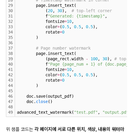
28
# Timestamp watermark in corner
29
        page.insert_text(
30
            (
20
, 
30
),  
# top-left corner
31
            f
"Generated: {timestamp}"
,
32
            fontsize
=
10
,
33
            color
=
(
0.
5
, 
0.
5
, 
0.
5
),
34
            rotate
=
0
35
        )
36
37
# Page number watermark
38
        page.insert_text(
39
            (page_rect.width 
-
100
, 
30
), 
# top-r
40
            f
"Page {page_num + 1} of {doc.page_c
41
            fontsize
=
10
,
42
            color
=
(
0.
5
, 
0.
5
, 
0.
5
),
43
            rotate
=
0
44
        )
45
46
    doc.save(output_pdf)
47
    doc.
close
()
48
49
advanced_text_watermark(
"test.pdf"
, 
"output.pdf"
위 샘플 코드는
각 페이지에 서로 다른 위치, 색상, 내용의 워터마