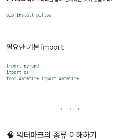
pip install pillow
필요한 기본 import:
import pymupdf 

import os 

from datetime import datetime
🧠 워터마크의 종류 이해하기