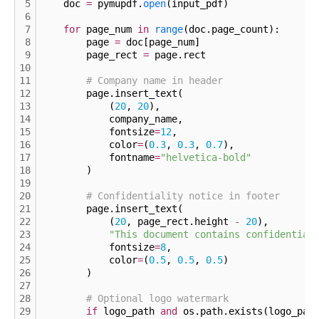
5
    doc 
=
 pymupdf.
open
(input_pdf)
6
7
for
 page_num 
in
range
(doc.page_count):
8
        page 
=
 doc[page_num]
9
        page_rect 
=
 page.rect
10
11
# Company name in header
12
        page.insert_text(
13
            (
20
, 
20
),
14
            company_name,
15
            fontsize
=
12
,
16
            color
=
(
0.
3
, 
0.
3
, 
0.
7
),
17
            fontname
=
"helvetica-bold"
18
        )
19
20
# Confidentiality notice in footer
21
        page.insert_text(
22
            (
20
, page_rect.height 
-
20
),
23
"This document contains confidential
24
            fontsize
=
8
,
25
            color
=
(
0.
5
, 
0.
5
, 
0.
5
)
26
        )
27
28
# Optional logo watermark
29
if
 logo_path 
and
 os.path.exists(logo_pat