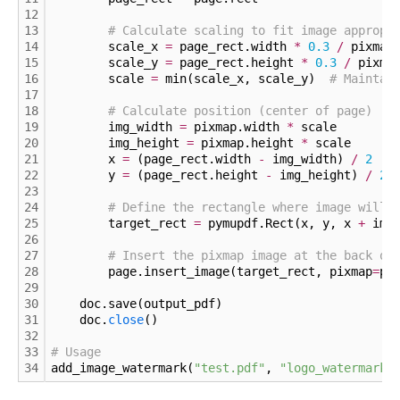
12
13
# Calculate scaling to fit image appropr
14
        scale_x 
=
 page_rect.width 
*
0.
3
/
 pixmap
15
        scale_y 
=
 page_rect.height 
*
0.
3
/
 pixma
16
        scale 
=
 min(scale_x, scale_y)  
# Maintai
17
18
# Calculate position (center of page)
19
        img_width 
=
 pixmap.width 
*
 scale
20
        img_height 
=
 pixmap.height 
*
 scale
21
        x 
=
 (page_rect.width 
-
 img_width) 
/
2
22
        y 
=
 (page_rect.height 
-
 img_height) 
/
2
23
24
# Define the rectangle where image will 
25
        target_rect 
=
 pymupdf.Rect(x, y, x 
+
 img
26
27
# Insert the pixmap image at the back of
28
        page.insert_image(target_rect, pixmap
=
pi
29
30
    doc.save(output_pdf)
31
    doc.
close
()
32
33
# Usage
34
add_image_watermark(
"test.pdf"
, 
"logo_watermarke