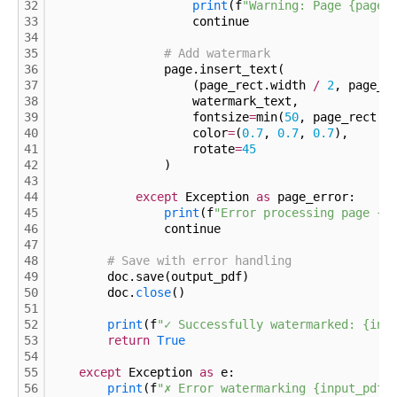
32
print
(f
"Warning: Page {page_
33
                    continue
34
35
# Add watermark
36
                page.insert_text(
37
                    (page_rect.width 
/
2
, page_r
38
                    watermark_text,
39
                    fontsize
=
min(
50
, page_rect.w
40
                    color
=
(
0.
7
, 
0.
7
, 
0.
7
),
41
                    rotate
=
45
42
                )
43
44
except
 Exception 
as
 page_error:
45
print
(f
"Error processing page {p
46
                continue
47
48
# Save with error handling
49
        doc.save(output_pdf)
50
        doc.
close
()
51
52
print
(f
"✓ Successfully watermarked: {inp
53
return
True
54
55
except
 Exception 
as
 e:
56
print
(f
"✗ Error watermarking {input_pdf}