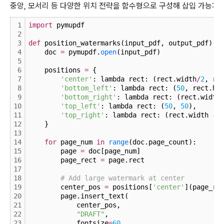
중앙, 모서리 등 다양한 위치 전략을 함수형으로 구성해 삽입 가능:
1
import
 pymupdf
2
3
def
 position_watermarks(input_pdf, output_pdf):
4
    doc 
=
 pymupdf.
open
(input_pdf)
5
6
    positions 
=
 {
7
'center'
: lambda rect: (rect.width
/
2
, re
8
'bottom_left'
: lambda rect: (
50
, rect.he
9
'bottom_right'
: lambda rect: (rect.width
10
'top_left'
: lambda rect: (
50
, 
50
),
11
'top_right'
: lambda rect: (rect.width 
-
12
    }
13
14
for
 page_num 
in
range
(doc.page_count):
15
        page 
=
 doc[page_num]
16
        page_rect 
=
 page.rect
17
18
# Add large watermark at center
19
        center_pos 
=
 positions[
'center'
](page_re
20
        page.insert_text(
21
            center_pos,
22
"DRAFT"
,
23
            fontsize
=
60
,