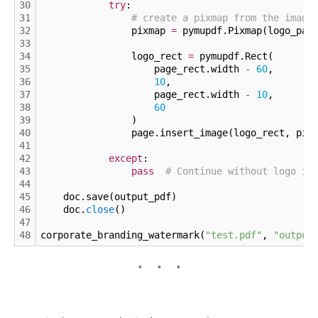
30
try
:
31
# create a pixmap from the image
32
                pixmap 
=
 pymupdf.Pixmap(logo_pat
33
34
                logo_rect 
=
 pymupdf.Rect(
35
                    page_rect.width 
-
60
,
36
10
,
37
                    page_rect.width 
-
10
,
38
60
39
                )
40
                page.insert_image(logo_rect, pix
41
42
except
:
43
pass
# Continue without logo if
44
45
    doc.save(output_pdf)
46
    doc.
close
()
47
48
corporate_branding_watermark(
"test.pdf"
, 
"output