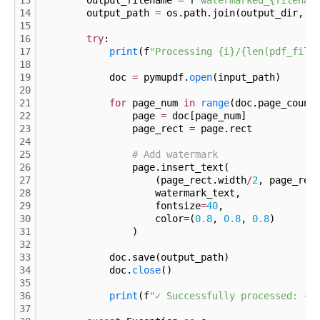
13
        output_filename 
=
 f
"watermarked_{filenam
14
        output_path 
=
 os.path.join(output_dir, o
15
16
try
:
17
print
(f
"Processing {i}/{len(pdf_file
18
19
            doc 
=
 pymupdf.
open
(input_path)
20
21
for
 page_num 
in
range
(doc.page_count
22
                page 
=
 doc[page_num]
23
                page_rect 
=
 page.rect
24
25
# Add watermark
26
                page.insert_text(
27
                    (page_rect.width
/
2
, page_rec
28
                    watermark_text,
29
                    fontsize
=
40
,
30
                    color
=
(
0.
8
, 
0.
8
, 
0.
8
)
31
                )
32
33
            doc.save(output_path)
34
            doc.
close
()
35
36
print
(f
"✓ Successfully processed: {f
37