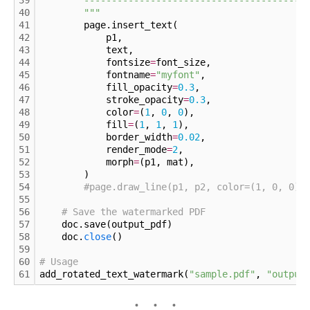
39
        ----------------------------------------
40
        "
""
41
        page.insert_text(
42
            p1,
43
            text,
44
            fontsize
=
font_size,
45
            fontname
=
"myfont"
,
46
            fill_opacity
=
0.
3
,
47
            stroke_opacity
=
0.
3
,
48
            color
=
(
1
, 
0
, 
0
),
49
            fill
=
(
1
, 
1
, 
1
),
50
            border_width
=
0.
02
,
51
            render_mode
=
2
,
52
            morph
=
(p1, mat),
53
        )
54
#page.draw_line(p1, p2, color=(1, 0, 0))
55
56
# Save the watermarked PDF
57
    doc.save(output_pdf)
58
    doc.
close
()
59
60
# Usage
61
add_rotated_text_watermark(
"sample.pdf"
, 
"output