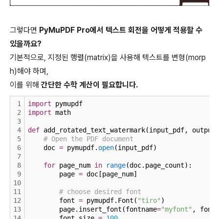
그렇다면
PyMuPDF Pro에서 텍스트 회전을 어떻게 적용할 수
있을까요?
기본적으로, 지정된 행렬(matrix)을 사용해 텍스트를 변형(morp
h)해야 하며,
이를 위해
간단한 수학 계산이 필요합니다.
1
import
 pymupdf
2
import
 math
3
4
def
 add_rotated_text_watermark(input_pdf, output
5
# Open the PDF document
6
    doc 
=
 pymupdf.
open
(input_pdf)
7
8
for
 page_num 
in
range
(doc.page_count):
9
        page 
=
 doc[page_num]
10
11
# choose desired font
12
        font 
=
 pymupdf.Font(
"tiro"
)
13
        page.insert_font(fontname
=
"myfont"
, font
14
        font_size 
=
100