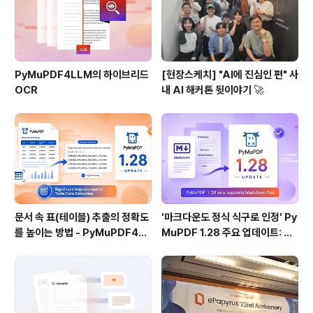
PyMuPDF4LLM의 하이브리드
[현장스케치] "AI에 진심인 편" 사
OCR
내 AI 해커톤 뒷이야기 🚀
문서 속 표(테이블) 추출의 정확도
'마크다운도 정식 식구로 인정' Py
를 높이는 방법 - PyMuPDF4LL
MuPDF 1.28 주요 업데이트: 샘
M 1.28
플 코드 포함