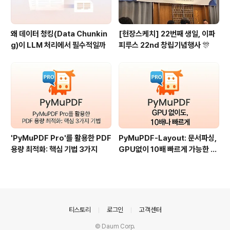
왜 데이터 청킹(Data Chunkin
[현장스케치] 22번째 생일, 이파
g)이 LLM 처리에서 필수적일까
피루스 22nd 창립기념행사 🎊
'PyMuPDF Pro'를 활용한 PDF
PyMuPDF-Layout: 문서파싱,
용량 최적화: 핵심 기법 3가지
GPU없이 10배 빠르게 가능한 이
유?
의안내
티스토리
로그인
고객센터
© Daum Corp.