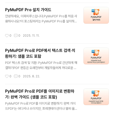
스는“어떤 부..
분의 개선을 확인했다고 합니다.하지만 초기 사용자들은
여전히 해결되지 않은 문제도 발견했습니다.복잡한 레이아
PyMuPDF Pro 설치 가이드
웃에서는 성능이 떨어지고, 취소선 같은 텍스트 스타일을
글 내용
안녕하세요, 이파피루스입니다.PyMuPDF Pro를 처음 사
제대로 못 잡는 경우가 많으며, 특정 텍스트 위치를 박스로
용하시나요?이 포스팅에서는 PyMuPDF Pro를 설치하는
표시해 인용하는(bounding-box citation) 기능도 정확
방법을 안내드립니다. 간단하게 설치하고, 자유롭게 PyM
하지 않다는 점이죠.사실 이건 그렇게 놀라운 일도 아닙니
uPDF Pro를 활용해보세요! PyMuPDF Pro 설치 안내 P
다.PDF를 다룰 때 비전 기반 시스템은 근본적으로 넘어야
작성시간
0
0
2025. 11. 11.
yMuPDF Pro는 서버/로컬 환경 모두에서 Python 패키
할 벽이 있어요.쉽게 말하면:애초에 문제 자체를 잘못 정의
지 형태로 사용할 수 있습니다.1. Python 환경(3.10 이상)
하고 있는 셈입니..
에서 아래 명령을 실행해 주세요.pip install pymupdfpr
PyMuPDF Pro로 PDF에서 텍스트 검색·치
o 2. 설치 후 아래 코드를 실행하여 라이선스를 활성화할
환하기: 샘플 코드 포함
수 있습니다.import pymupdf.propymupdf.pro.unlo
글 내용
ck("여기에_라이선스_코드_입력") 투스텝으로 설치를 마
PDF 텍스트 검색 및 치환: PyMuPDF Pro로 간단하게 해
쳤습니다. 놀랍도록 간단하죠!이제, PyMuPDF Pro로 손
결하기PDF 편집은 오래전부터 개발자들에게 까다로운 작
쉽게 데이터 추출이..
업이었지만, PyMuPDF Pro를 사용하면 훨씬 간단하게
작성시간
0
0
2025. 8. 22.
처리할 수 있습니다.회사 이름을 업데이트하거나, 오타를
수정하거나, 여러 문서에 걸쳐 오래된 정보를 교체해야 할
때 PyMuPDF Pro는 강력한 검색 및 치환 기능을 제공합
PyMuPDF Pro로 PDF를 이미지로 변환하
니다.PyMuPDF Pro란?PyMuPDF Pro는 MuPDF의
기: 완벽 가이드 (샘플 코드 포함)
파이썬 바인딩으로, 가볍고 빠른 PDF 툴킷입니다.속도가
글 내용
빠르고 메모리 효율이 뛰어나며, 텍스트 추출·렌더링·수정
PyMuPDF Pro로 PDF를 이미지로 변환하기: 완벽 가이
까지 다양한 기능을 제공합니다.특히 일부 라이브러리처럼
드PDF는 어디서나 쓰이지만, 프레젠테이션이나 웹에 올리
새 문서를 생성하지 않고, 기존 PDF의 구조와 포맷을 유지
거나 추가 가공을 위해 이미지로 변환해야 할 때가 있습니