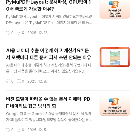
PyMuPDF-Layout: 문서파싱, GPU없이 1
(tender documents)어노테이션 스키마: 11개 클래스 라벨(caption, footnote,
0배 빠르게 가능한 이유?
formula, list-item, page-foote..
글 내용
PyMuPDF-Layout은 어떻게 시작되었을까요?*PyMuP
DF-Layout은 'PyMuPDF Pro' 패키지에 포함된 표 등
레이아웃 전용 추출 라이브러리입니다. 복잡한 레이아웃
작성시간
0
0
2025. 12. 12.
문서를 파싱할때 PyMuPDF Pro와 Layout을 이용하면
더욱 정확한 문서 파싱이 가능합니다.지난해 9월, 유럽과
아시아 각지에서 일하던 ePapyrus와 Artifex 팀원들이
AI용 데이터 추출 어떻게 하고 계신가요? 문
한자리에 모였습니다.( ePapyrus와 Artifex는 전 세계
서 포맷마다 다른 문서 파서 쓰면 안되는 이유
거의 모든 타임존에 팀원이 있는 회사입니다.)장소는 샌프
글 내용
란시스코 본사에서 북쪽으로 약 70마일 떨어진 작은 해안
AI용 데이터 추출 어떻게 하고 계신가요?문서 포맷마다 다
도시였습니다.안개가 자욱한 그곳에서, 우리는 일주일 내
른 파싱 제품을 돌려가며 쓰고 계시진 않으신가요 PDF는
내 단 하나의 질문만을 놓고 이야기를 나눴습니다.35년 동
A 솔루션아래한글(HWP,HWPX)은 B 제품Word·Excel
작성시간
0
0
2025. 12. 8.
안 쌓아온 문서 처리 경험, 특히 PDF처럼 구조가 복잡..
은 또 다른 프로그램 제각각 다른 문서 파싱 프로그램으로
추출된 데이터는 페이지 정보, 위치 정보가 일관되게 추출
되지 않습니다.막상 추출한 데이터를 AI 서비스에 적용할
비전 모델이 따라올 수 없는 문서 이해력: PD
때 문제가 발생할 수 밖에 없습니다. AI 기반 문서 검색(Q
F 네이티브 접근 방식의 힘
&A), 요약, 분석 LLM 서비스를 구축해 놓았을 때,문서마
글 내용
다 다른 파서로 데이터를 추출했다면, 질의 응답의 근거가
Google이 최근 Gemini 3.0을 공개하면서 문서 AI 업계
되는 부분을 찾아내기가 어려워집니다. 추출 된 데이터의
가 꽤 들썩이고 있습니다.멀티모달 성능이 좋아졌다는 얘
좌표, 구조가 일관되지 않고 파서마다 달라질 확률이 있기
기도 많고, 실제로 문서 처리 회사들 중 일부는 벌써 파싱
작성시간
0
0
2025. 12. 5.
때문입니다.실제 업무에 활용할 수 있는 AI 질의 응답 서비
작업에 적용해서 필기체 인식이나 읽기 순서 감지 같은 부