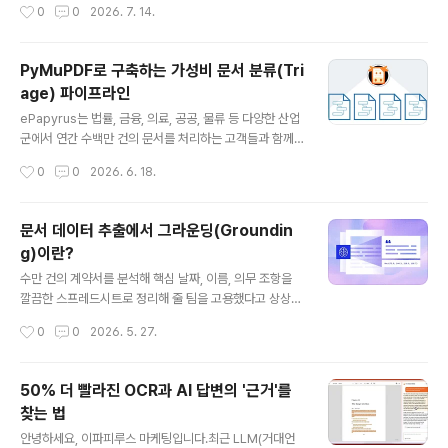
작성시간
0
0
2026. 7. 14.
지 다시 짜맞춥니다Layout 모듈 안에서 한 번에 처리 —
리 쪽 기능이 눈에 띄게 넓어졌습니다.이번 릴리즈에서 가
표 ..
장 핵심은 두 가지입니다. 마크다운 파일을 PDF, 전자책처
럼 완전한 문서 포맷으로 취급하기 시작했다는 점, 그리고
PyMuPDF로 구축하는 가성비 문서 분류(Tri
Office 문서를 곧바로 마크다운으로 뽑아낼 수 있게 됐다
age) 파이프라인
는 점입니다. 별거 아닌 것처럼 보일 수 있지만, 마크다운에
글 내용
서 PDF를 만드는 작업부터 문서 분석 파이프라인까지, 뒷
ePapyrus는 법률, 금융, 의료, 공공, 물류 등 다양한 산업
단에서 쓰는 여러 도구들이 이 두 기능 덕분에 새로운 방식
군에서 연간 수백만 건의 문서를 처리하는 고객들과 함께
으로 굴러갈 수 있게 됐습니다. 마크다운, 드디어 "정식 식
일하고 있습니다. 그런데 여러분, 이 정도 대규모 스케일의
작성시간
0
0
2026. 6. 18.
구"가 되다지금까지는 PyMuPDF에서 마크다운을 다루려
조직에서 모든 페이지를 아무 생각 없이 OCR 엔진이나 L
면 이런저런 우회가 ..
LM(대형 언어 모델)으로 그냥 밀어 넣으면 어떻게 될까요?
당연히 시간과 비용 면에서 비효율적일 수밖에 없습니다.
문서 데이터 추출에서 그라운딩(Groundin
그렇기 때문에 문서를 먼저 영리하게 분류하고 걸러내는
g)이란?
'사전 필터링' 작업이 반드시 필요합니다."이 페이지는 스캔
글 내용
한 이미지일까, 아니면 디지털 텍스트일까?""단순 서식 양
수만 건의 계약서를 분석해 핵심 날짜, 이름, 의무 조항을
식일까, 표가 빽빽한 보고서일까, 아니면 그냥 평범한 줄글
깔끔한 스프레드시트로 정리해 줄 팀을 고용했다고 상상해
일까?""애초에 비용을 써가며 처리할 만한 가치가 있는 페
보겠습니다.그런데 그 결과물이 맞는지 확인할 방법이 전
작성시간
0
0
2026. 5. 27.
이지인가?""이 페이지에서 콘텐츠를 가장 효율적으로 뽑아
혀 없다면 어떨까요? 무작위로 샘플을 뽑아볼 수도 없고,
내는 방법은 뭘까?..
원본과 대조할 수도 없습니다. 그저 출력 결과를 믿고, 시스
템에 입력하고, 다음 단계로 넘어갈 뿐입니다.오늘날 대부
50% 더 빨라진 OCR과 AI 답변의 '근거'를
분의 기업이 문서 추출에 AI를 도입하는 방식이 바로 이렇
찾는 법
습니다. 이는 생각보다 심각한 문제가 되고 있죠.이 모든 것
글 내용
을 바꿔줄 개념이 바로 그라운딩(Grounding) 입니다.그
안녕하세요, 이파피루스 마케팅입니다.최근 LLM(거대언