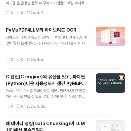
라운딩이란?그라운딩이란 출력 결과를 원본 근거에 연결
어모델)을 활용한 문서 AI 구축이 기업들의 핵심 과제로 떠
하는 것입니다. 즉, 추출된 모든 정보가 원본 문서의 검증
오르고 있습니다. 하지만 정작 AI가 읽어야 할 문서의 상태
작성시간
0
0
2026. 4. 9.
가능한 위치로 추적될 수 있도록 보장하는 것입니다.문서
가 제각각이라 데이터 추출 단계에서 어려움을 겪는 경우
데이터 추출에서 그라운딩은 모..
가 많죠.이파피루스는 이러한 고민을 해결하기 위해, 글로
벌 다운로드 수 누적 5억 8천만 건을 자랑하는 PyMuPDF
PyMuPDF4LLM의 하이브리드 OCR
Pro와 웹 기반 PDF SDK인 MuPDF Web Viewer의 대
글 내용
정확도는 더 높고 속도는 50% 더 빠릅니다. 실제 PDF 환
규모 업데이트를 진행했습니다. "더 빠르게, 더 정확하게,
경에 맞춰 설계되었습니다.PyMuPDF4LLM은 PDF 페이
그리고 더 믿을 수 있게" 변모한 주요 기능을 소개합니다.
지의 전체 텍스트를 추출해야 할 경우에만 OCR을 적용합
하이브리드 OCR : "모든 페이지를 이미지로 변환하던 시
니다. 페이지에 이미 추출 가능한 텍스트가 충분히 포함되
대는 끝났습니다"기존의 OCR 방식은 텍스트가 이미 포함
작성시간
0
0
2026. 4. 6.
어 있는 경우 OCR은 완전히 건너뛰어 불필요한 작업을 방
된 디지털 PDF조차 전체를 이미지로 굽고 다시 읽어내는
지하고 고품질 디지털 텍스트의 품질 저하 위험을 제거합
비효율적인 과정..
니다.OCR이 필요한 경우 , PyMuPDF4LLM은 런타임 환
C 엔진(C engine)의 유산을 잇고, 파이썬
경에서 사용 가능한 OCR 플러그인 중 가장 적합한 것을
(Python)다운 사용성까지 챙긴 PyMuPDF
자동으로 선택하여 감지 정확도와 처리 속도 사이의 균형
글 내용
Pro
을 유지합니다.내장된 OCR 플러그인은 하이브리드 OCR
PyMuPDF Pro를 조금이라도 써본 개발자라면 한 번쯤
전략을 구현합니다. 즉, 추출 가능하고 읽을 수 있는 텍스트
이런 생각을 했을 수 있습니다. “라이브러리 이름은 PyMu
가 없는 영역만 OCR 엔진으로 전달합니다. 이러한 선택적
PDF Pro인데, 왜 예전에는 import fitz였지?” 이 글은 바
작성시간
0
0
2026. 3. 26.
접근 방식은 일반적으로..
로 그 질문에서 출발합니다.fitz는 그냥 예전 이름이 아니었
습니다PyMuPDF Pro의 중심에는 MuPDF라는 C 기반
문서 엔진(C-based document engine)이 있습니다.
왜 데이터 청킹(Data Chunking)이 LLM
MuPDF는 Artifex가 오래 다듬어 온 엔진으로, PDF 렌더
처리에서 필수적일까