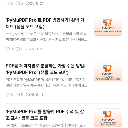
작성시간
0
0
2025. 8. 21.
한 채 직접 수정할 수 있다는 장점이 있습니다.설치아래와
다.PyMuPDF Pro는 이 과정을 빠르고 효율적으로 처리
같이 pip으..
할 수 있는 파워풀한 파이썬 라이브러리입니다.PyMuPDF
Pro란?PyMuPDF Pro는 MuPDF의 파이썬 바인딩으로,
'PyMuPDF Pro'로 PDF 병합하기! 완벽 가
가볍고 빠르며 메모리 효율성이 뛰어난 PDF/XPS 처리 도
이드 (샘플 코드 포함)
구입니다.폰트, 이미지, 벡터 그래픽이 복잡하게 섞인 PDF
글 내용
도 고품질로 다룰 수 있다는 점이 강점입니다.설치 방법설
📌 PyMuPDF Pro로 PDF 병합하기: 기본부터 고급 기능
치는 간단합니다. pip으로 바로 설치할 수 있습니다.pip in
까지PDF 병합은 보고서 통합, 연구 자료 합본, 문서 묶음
stall PyMuPDF추가적인 이미지 형식을 다루려면 Pillo
제작 등 다양한 작업에서 자주 필요한 기능입니다. PyMu
작성시간
0
2
2025. 8. 12.
w 라이브러리 설치도 권장됩니다.pip install P..
PDF Pro는 빠르고 가벼우면서도 세밀한 제어가 가능해,
간단한 결합부터 페이지 범위 지정, 메타데이터 추가까지
모두 처리할 수 있습니다.이 가이드에서는 PyMuPDF Pr
PDF를 페이지별로 분할하는 가장 쉬운 방법:
o로 PDF를 병합하는 방법을 다룹니다.기본 병합 (Conca
'PyMuPDF Pro' (샘플 코드 포함)
tenation)페이지 범위를 지정한 병합북마크와 메타데이터
글 내용
유지 등 고급 병합1. 기본 PDF 병합가장 단순한 방법은 여
PDF 분할과 PyMuPDF Pro문서 처리 업무에서 PDF 파
러 PDF를 순서대로 합치는 것입니다.12345678910111
일을 다루는 일은 매우 흔한데요,그중에서도 여러 페이지
2131415161718192021222324252627282930
로 구성된 PDF를 페이지별 개별 파일로 나누는 작업은 특
작성시간
3
5
2025. 8. 11.
31import pymupdf def merg..
히 자주 하게됩니다.PyMuPDF Pro는 이러한 작업을 쉽
고 빠르게 처리할 수 있는 강력한 파이썬 라이브러리입니
다.PyMuPDF Pro란?PyMuPDF Pro는 MuPDF라는
'PyMuPDF Pro'를 활용한 PDF 주석 및 강
경량 PDF 엔진을 파이썬에서 사용할 수 있도록 만든 라이
조 표시: 샘플 코드 포함
브러리입니다.PDF 문서를 읽기, 작성, 편집, 가공하는 다
글 내용
양한 기능을 제공하며, 속도와 안정성이 뛰어나 PDF 작업
'주석(Annotation)' 왜 중요한가요?주석과 하이라이트 기