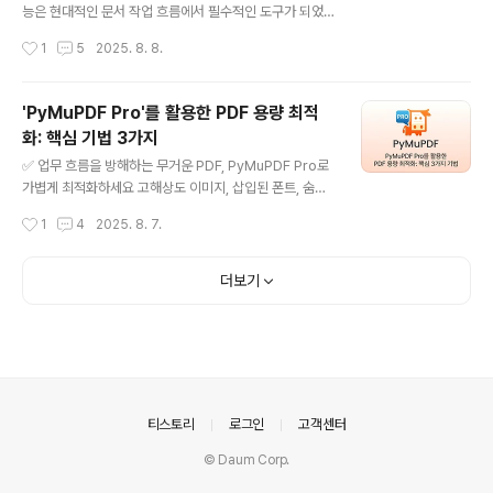
에 널리 사용됩니다.설치 방법PyMuPDF Pro는 pip 명령
능은 현대적인 문서 작업 흐름에서 필수적인 도구가 되었
어로 간단히 설치할 수 있습니다.pip install PyMuPDF​
습니다.학계, 법률 문서, 협업 기반의 문서 검토 등 다양한
작성시간
1
5
2025. 8. 8.
💡기본 PDF 분할아래는 하나의 PDF 파일을 페이지별로..
분야에서 마크업 도구는 피드백을 구조화하고, 문서의 가
독성을 높이는 데 중요한 역할을 합니다.주석은 단순한 표
시 그 이상입니다. PDF에 주석을 추가한다는 것은 단순한
'PyMuPDF Pro'를 활용한 PDF 용량 최적
밑줄이나 강조 표시를 넘어,디지털 텍스트와의 정밀한 상
화: 핵심 기법 3가지
호작용을 가능하게 합니다. 법률 전문가의 경우 계약서에
글 내용
서 특정 조항을 강조하고, 삭제선을 넣거나 맥락별 의견을
✅ 업무 흐름을 방해하는 무거운 PDF, PyMuPDF Pro로
남깁니다. 연구자는 논문 초안을 공동으로 검토하며 중요
가볍게 최적화하세요 고해상도 이미지, 삽입된 폰트, 숨겨
한 내용을 표시합니다. 학생의 경우 학습 자료에 동적으로
진 메타데이터 등으로 인해 PDF 파일이 과도하게 커지면
작성시간
1
4
2025. 8. 7.
참여하면서 하이라이트와 메모를 추가하는 등 다양하게 활
이메일 첨부 전송이 느려지고, 저장 공간을 낭비하며, 모바
용될 수 있습니다.✨ 대표적인 활용 ..
일 사용자에게 불편을 주는 등 업무 흐름 전체에 영향을 미
칠 수 있습니다. 이럴 때는 명확한 목표를 가진 최적화 전략
더보기
이 필요합니다.이 글에서는 다음의 세 가지 핵심 기법을 중
심으로, PyMuPDF Pro를 활용해 과도하게 커진 PDF를
더 작고 빠르게 만드는 방법을 소개합니다:메타데이터 및
불필요한 요소 제거이미지 압축폰트 서브세팅(Font Subs
etting)PyMuPDF Pro는 직관적인 API를 제공하여,복잡
한 PDF 최적화 작업도 간단한 코드 몇 줄로 처리할 수 있
의안내
티스토리
로그인
고객센터
습..
© Daum Corp.