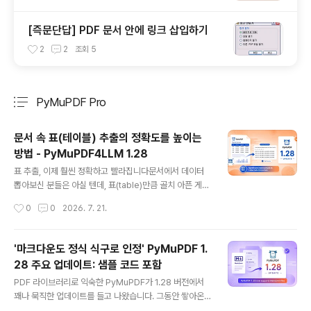
[즉문단답] PDF 문서 안에 링크 삽입하기
2
2
조회
5
PyMuPDF Pro
분류 전체보기
주요 글 목록
문서 속 표(테이블) 추출의 정확도를 높이는
방법 - PyMuPDF4LLM 1.28
글 내용
표 추출, 이제 훨씬 정확하고 빨라집니다문서에서 데이터
뽑아보신 분들은 아실 텐데, 표(table)만큼 골치 아픈 게
없습니다. 셀은 삐뚤빼뚤하고, 병합된 셀도 있고, 줄바꿈까
작성시간
0
0
2026. 7. 21.
지 섞여 있으면 정말 답이 없거든요.PyMuPDF4LLM 1.2
8이 바로 이 문제를 정면으로 다뤘습니다. 기본값인 Layo
ut 모듈에서 표 추출 기능이 대폭 개선됐습니다. 문서 인텔
'마크다운도 정식 식구로 인정' PyMuPDF 1.
리전스 분야에서 손꼽히게 까다로운 문제인 만큼, 이번 업
28 주요 업데이트: 샘플 코드 포함
데이트는 꽤 의미가 큽니다.뭐가 바뀌었나요?PyMuPDF4
글 내용
LLM 1.28은 이제 이런 순서로 표를 처리합니다.표 바운딩
PDF 라이브러리로 익숙한 PyMuPDF가 1.28 버전에서
박스 감지 — 기존에도 하던 거지만, 정확도가 한층 올라갔
꽤나 묵직한 업데이트를 들고 나왔습니다. 그동안 쌓아온
습니다표 구조 감지 — 행 나누기, 열 나누기, 셀 그리드까
개선 사항들을 한 번에 정리해서 내놓은 느낌인데, 문서 처