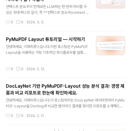
링(PDF rendering), 텍스트 추출(text extraction), 주
글 내용
석 처리(annotation handling) 같은 복잡한 작업을 빠르
컨텍스트 윈도우의 한계모든 LLM에는 한 번에 처리할 수
게 처리하는 걸 강점으로 합니다.여기서 `fitz`는 MuPDF
있는 최대 텍스트 길이, 즉 **컨텍스트 윈도우(context w
의 초기 내부 프로젝트 코드명인 Fitz에서 나온 이름입..
indow)**가 존재합니다. 최신 모델들은 100,000토큰을
작성시간
0
0
2026. 3. 3.
넘는 긴 컨텍스트를 지원하기도 하지만, 문서 전체나 데이
터베이스를 그대로 모델에 입력한다고 해서 항상 좋은 결
과가 나오지는 않습니다.컨텍스트가 길어질수록 모델이 그
PyMuPDF Layout 튜토리얼 — 시작하기
안에서 정말 중요한 정보를 정확히 찾아내는 능력은 오히
글 내용
안녕하세요, 이파피루스입니다.이번 포스팅은 PyMuPDF
려 떨어질 수 있습니다.이때 데이터 청킹(chunking)이 큰
Layout을 사용하는 가장 기초적인 워크플로우를 설명합
역할을 합니다. 콘텐츠를 논리적인 단위로 나누면, 모델은
니다.Python과 커맨드라인 사용 경험, PyPI 패키지 설치
불필요한 정보 없이 필요한 부분만 전달받을 수 있습니다.
경험이 있으면 쉽게 따라올 수 있어요.1️⃣ 설치하기먼저 필
검색 정확도 향상RAG(Retrieval-Augmented Gener
작성시간
0
0
2026. 2. 12.
요한 패키지를 설치합니다. 터미널에서 아래 명령어를 실
ation) 시스템에서는 청킹 방식이 검색 품질에 직접적인
행하세요:pip install pymupdf-layoutpip install py
영향..
mupdf4llmPyMuPDF Layout은 레이아웃을 감지/분석
DocLayNet 기반 PyMuPDF-Layout 성능 분석 결과: 경쟁 제
하는 역할을 하고,PyMuPDF4LLM은 그 결과를 Markd
품과 비교 리포트로 한눈에 확인하세요.
own, JSON, 텍스트 같은 출력 형태로 변환하는 역할을
글 내용
합니다.2️⃣ PyMuPDF Layout 주요 기능PyMuPDF Lay
안녕하세요, 이파피루스입니다.이 포스팅에서는 DocLayNet 데이터셋에서 PyMu
out으로 할 수 있는 일은 크게 두 가지입니다:문서에서 구
PDF-Layout을 Docling과 비교한 벤치마크 결과를 정리한 리포트를 소개해드립
조화된 데이터(텍스트, 표,..
니다. IoU 기반 지표로 레이아웃 탐지 정확도를 비교하고, 모델 효율성(파라미터 수,
작성시간
0
0
2026. 2. 11.
GPU 의존성 등)도 함께 살펴봅니다.실험방법:데이터셋: DocLayNet (Pfitzmann
et al., 2022)학습(Training) 세트: 69,000 페이지검증(Validation) 세트: 6,48
0 페이지문서 카테고리: 재무 보고서, 과학 논문, 특허, 매뉴얼, 법률 문서, 입찰 문서