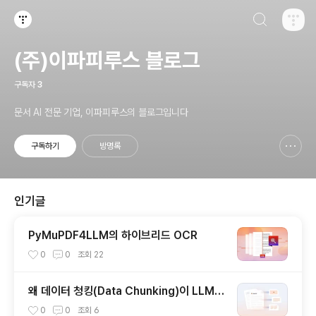
검색하기
티스토리
(주)이파피루스 블로그
구독자
3
문서 AI 전문 기업, 이파피루스의 블로그입니다
구독하기
방명록
신고하기 레이어
열기
인기글
PyMuPDF4LLM의 하이브리드 OCR
0
0
조회
22
왜 데이터 청킹(Data Chunking)이 LLM
처리에서 필수적일까
0
0
조회
6